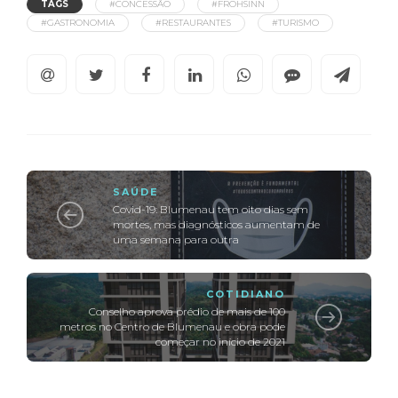
TAGS
#CONCESSÃO
#FROHSINN
#GASTRONOMIA
#RESTAURANTES
#TURISMO
SAÚDE
Covid-19: Blumenau tem oito dias sem
mortes, mas diagnósticos aumentam de
uma semana para outra
COTIDIANO
Conselho aprova prédio de mais de 100
metros no Centro de Blumenau e obra pode
começar no início de 2021