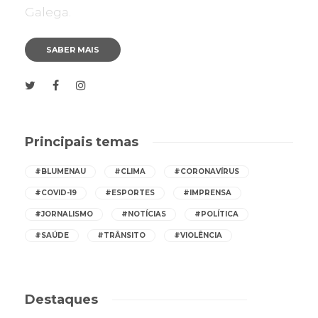
Galega.
SABER MAIS
Principais temas
#BLUMENAU
#CLIMA
#CORONAVÍRUS
#COVID-19
#ESPORTES
#IMPRENSA
#JORNALISMO
#NOTÍCIAS
#POLÍTICA
#SAÚDE
#TRÂNSITO
#VIOLÊNCIA
Destaques