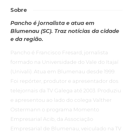
Sobre
Pancho é jornalista e atua em
Blumenau (SC). Traz notícias da cidade
e da região.
Pancho é Francisco Fresard, jornalista
formado na Universidade do Vale do Itajaí
(Univali). Atua em Blumenau desde 1999.
Foi repórter, produtor e apresentador dos
telejornais da TV Galega até 2003. Produziu
e apresentou ao lado do colega Valther
Ostermann o programa Momento
Empresarial Acib, da Associação
Empresarial de Blumenau, veiculado na TV