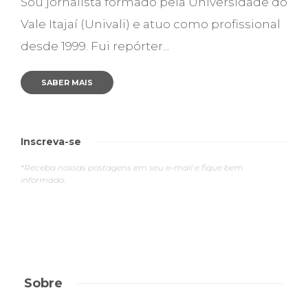
Sou jornalista formado pela Universidade do
Vale Itajaí (Univali) e atuo como profissional
desde 1999. Fui repórter...
SABER MAIS
Inscreva-se
*Receba nossas postagens em seu e-mail e fique bem
informado.
Sobre