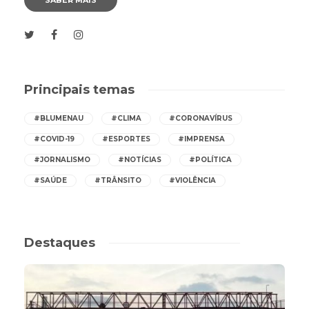
Principais temas
#BLUMENAU
#CLIMA
#CORONAVÍRUS
#COVID-19
#ESPORTES
#IMPRENSA
#JORNALISMO
#NOTÍCIAS
#POLÍTICA
#SAÚDE
#TRÂNSITO
#VIOLÊNCIA
Destaques