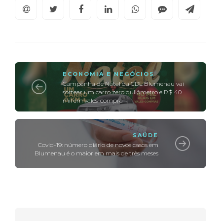
ECONOMIA E NEGÓCIOS
Campanha de Natal da CDL Blumenau vai
sortear um carro zero quilômetro e R$ 40
mil em vales-compra
SAÚDE
Covid-19: número diário de novos casos em
Blumenau é o maior em mais de três meses