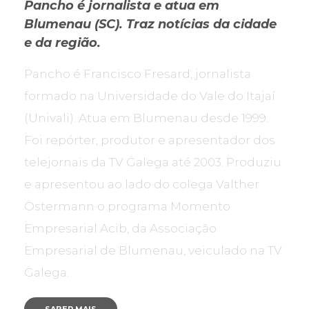
Pancho é jornalista e atua em
Blumenau (SC). Traz notícias da cidade
e da região.
Pancho é Francisco Fresard, jornalista
formado na Universidade do Vale do Itajaí
(Univali). Atua em Blumenau desde 1999.
Foi repórter, produtor e apresentador dos
telejornais da TV Galega até 2003. Produziu
e apresentou ao lado do colega Valther
Ostermann o programa Momento
Empresarial Acib, da Associação
Empresarial de Blumenau, veiculado na TV
Galega.
SABER MAIS