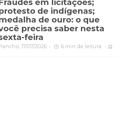
Fraudes em licitações;
protesto de indígenas;
medalha de ouro: o que
você precisa saber nesta
sexta-feira
Pancho
,
17/07/2026
6 min
de leitura