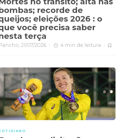
Mortes no trânsito; alta nas
bombas; recorde de
queijos; eleições 2026 : o
que você precisa saber
nesta terça
Pancho
,
21/07/2026
4 min
de leitura
COTIDIANO