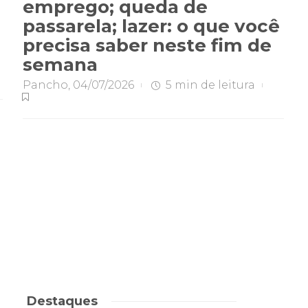
emprego; queda de
passarela; lazer: o que você
precisa saber neste fim de
semana
Pancho
,
04/07/2026
5 min
de leitura
Destaques