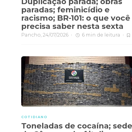
Duplicação parada; obras
paradas; feminicídio e
racismo; BR-101: o que você
precisa saber nesta sexta
Pancho
,
24/07/2026
6 min
de leitura
COTIDIANO
Toneladas de cocaína; sed