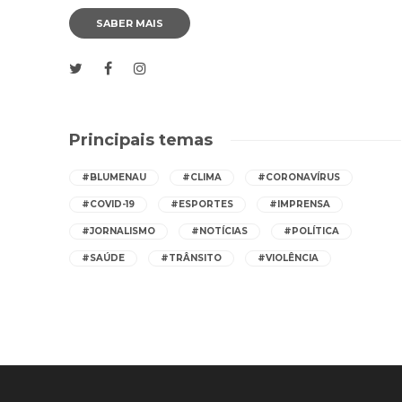
SABER MAIS
Principais temas
#BLUMENAU
#CLIMA
#CORONAVÍRUS
#COVID-19
#ESPORTES
#IMPRENSA
#JORNALISMO
#NOTÍCIAS
#POLÍTICA
#SAÚDE
#TRÂNSITO
#VIOLÊNCIA