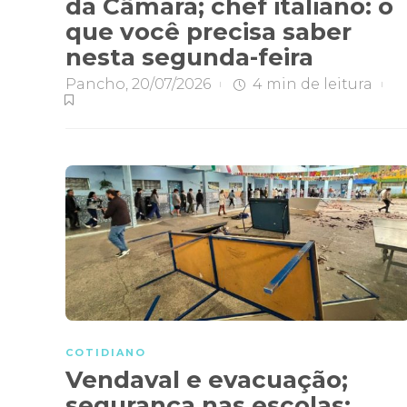
da Câmara; chef italiano: o
que você precisa saber
nesta segunda-feira
Pancho
,
20/07/2026
4 min
de leitura
COTIDIANO
Vendaval e evacuação;
segurança nas escolas;