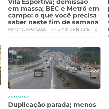
Vila Esportiva; demissão
em massa; BEC e Metrô em
campo: o que você precisa
saber neste fim de semana
Pancho
,
18/07/2026
6 min
de leitura
COTIDIANO
Duplicação parada; menos