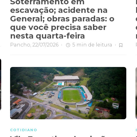
Soterramento em
escavação; acidente na
General; obras paradas: o
que você precisa saber
nesta quarta-feira
Pancho
,
22/07/2026
5 min
de leitura
e
COTIDIANO