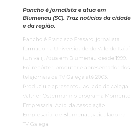
Pancho é jornalista e atua em
Blumenau (SC). Traz notícias da cidade
e da região.
Pancho é Francisco Fresard, jornalista
formado na Universidade do Vale do Itajaí
(Univali). Atua em Blumenau desde 1999.
Foi repórter, produtor e apresentador dos
telejornais da TV Galega até 2003.
Produziu e apresentou ao lado do colega
Valther Ostermann o programa Momento
Empresarial Acib, da Associação
Empresarial de Blumenau, veiculado na
TV Galega.