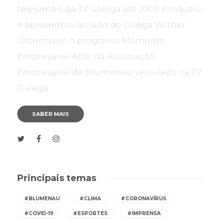
telejornais da TV Galega até 2003. Produziu
e apresentou ao lado do colega Valther
Ostermann o programa Momento
Empresarial Acib, da Associação
Empresarial de Blumenau, veiculado na TV
Galega.
SABER MAIS
Principais temas
#BLUMENAU
#CLIMA
#CORONAVÍRUS
#COVID-19
#ESPORTES
#IMPRENSA