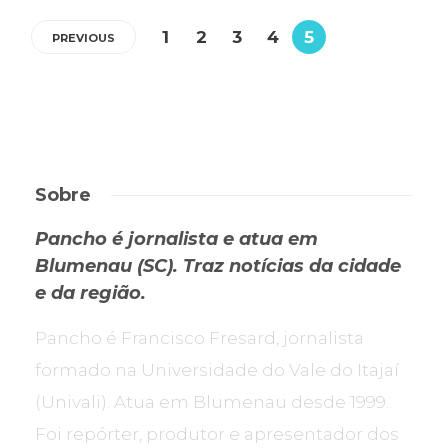
1
2
3
4
5
PREVIOUS
Sobre
Pancho é jornalista e atua em
Blumenau (SC). Traz notícias da cidade
e da região.
Pancho é Francisco Fresard, jornalista
formado na Universidade do Vale do Itajaí
(Univali). Atua em Blumenau desde 1999.
Foi repórter, produtor e apresentador dos