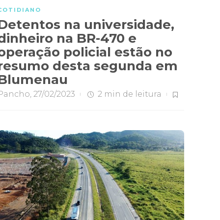
COTIDIANO
Detentos na universidade,
dinheiro na BR-470 e
operação policial estão no
resumo desta segunda em
Blumenau
Pancho
,
27/02/2023
2 min
de leitura