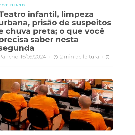
COTIDIANO
Teatro infantil, limpeza
urbana, prisão de suspeitos
e chuva preta; o que você
precisa saber nesta
segunda
Pancho
,
16/09/2024
2 min
de leitura