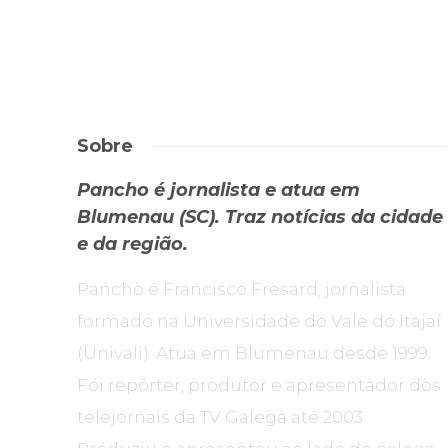
Sobre
Pancho é jornalista e atua em
Blumenau (SC). Traz notícias da cidade
e da região.
Pancho é Francisco Fresard, jornalista
formado na Universidade do Vale do Itajaí
(Univali). Atua em Blumenau desde 1999.
Foi repórter, produtor e apresentador dos
telejornais da TV Galega até 2003.