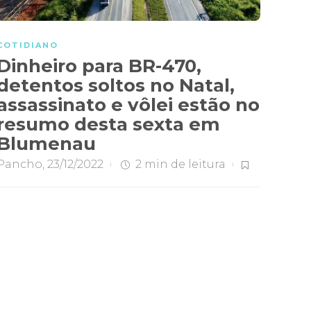
COTIDIANO
Dinheiro para BR-470,
detentos soltos no Natal,
assassinato e vôlei estão no
resumo desta sexta em
Blumenau
Pancho
,
23/12/2022
2 min
de leitura