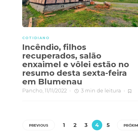
COTIDIANO
Incêndio, filhos
recuperados, salão
enxaimel e vôlei estão no
resumo desta sexta-feira
em Blumenau
Pancho
,
11/11/2022
3 min
de leitura
1
2
3
4
5
PREVIOUS
PRÓXI