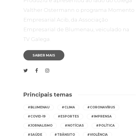
Produziu e apresentou ao lado do colega
Valther Ostermann o programa Momento
Empresarial Acib, da Associação
Empresarial de Blumenau, veiculado na
TV Galega.
SABER MAIS
Principais temas
#BLUMENAU
#CLIMA
#CORONAVÍRUS
#COVID-19
#ESPORTES
#IMPRENSA
#JORNALISMO
#NOTÍCIAS
#POLÍTICA
#SAÚDE
#TRÂNSITO
#VIOLÊNCIA