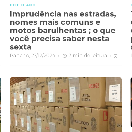
COTIDIANO
Imprudência nas estradas,
nomes mais comuns e
motos barulhentas ; o que
você precisa saber nesta
sexta
Pancho
,
27/12/2024
3 min
de leitura