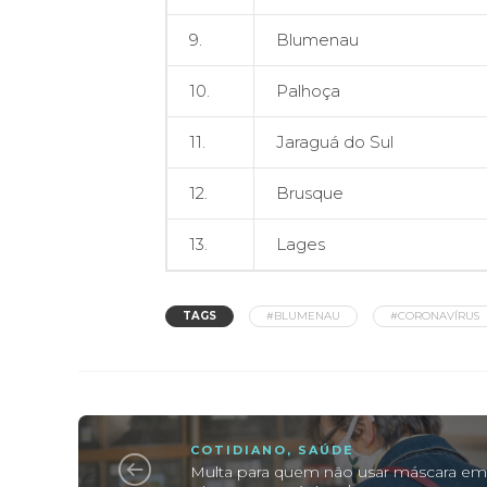
9.
Blumenau
10.
Palhoça
11.
Jaraguá do Sul
12.
Brusque
13.
Lages
TAGS
#BLUMENAU
#CORONAVÍRUS
COTIDIANO
,
SAÚDE
Multa para quem não usar máscara e