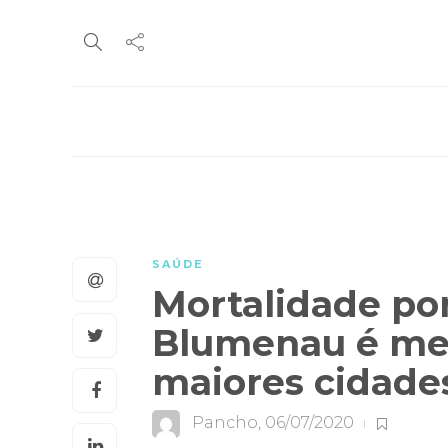
SAÚDE
Mortalidade po
Blumenau é men
maiores cidade
Pancho
,
06/07/2020