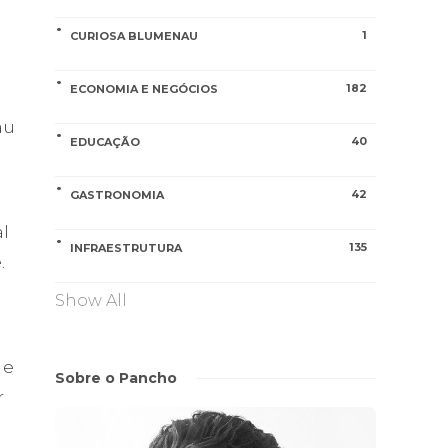
1
CURIOSA BLUMENAU
182
ECONOMIA E NEGÓCIOS
au
40
EDUCAÇÃO
42
GASTRONOMIA
al
135
INFRAESTRUTURA
.
Show All
 e
Sobre o Pancho
r