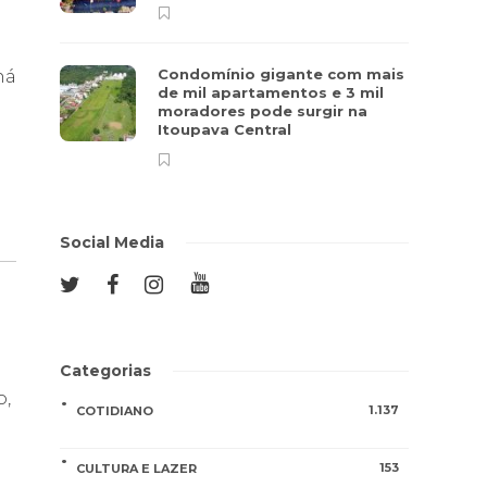
a
há
Condomínio gigante com mais
de mil apartamentos e 3 mil
moradores pode surgir na
Itoupava Central
Social Media
Categorias
o,
1.137
COTIDIANO
153
CULTURA E LAZER