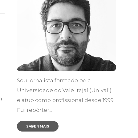
Sou jornalista formado pela
Universidade do Vale Itajaí (Univali)
m
e atuo como profissional desde 1999.
Fui repórter...
SABER MAIS