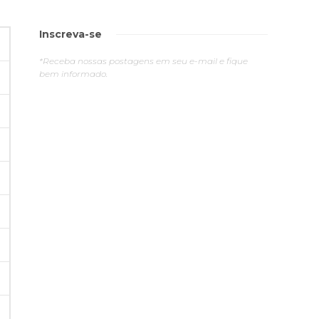
Inscreva-se
*Receba nossas postagens em seu e-mail e fique
bem informado.