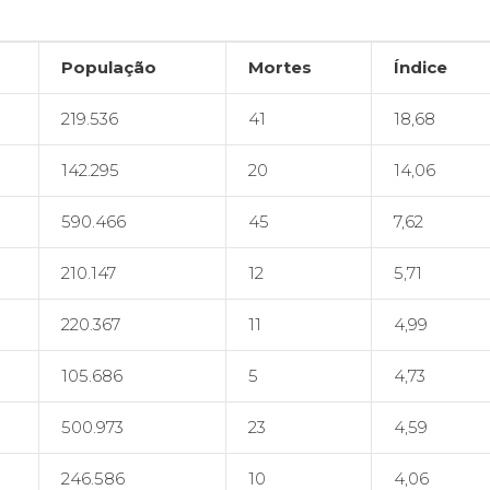
População
Mortes
Índice
219.536
41
18,68
142.295
20
14,06
590.466
45
7,62
210.147
12
5,71
220.367
11
4,99
105.686
5
4,73
500.973
23
4,59
246.586
10
4,06