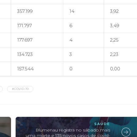
357.199
14
3,92
171.797
6
3,49
177.697
4
2,25
134.723
3
2,23
157.544
0
0,00
#COVID-19
SAÚDE
Blumenau registra no sábado mais
m
uma morte e 135 novos casos de covid-