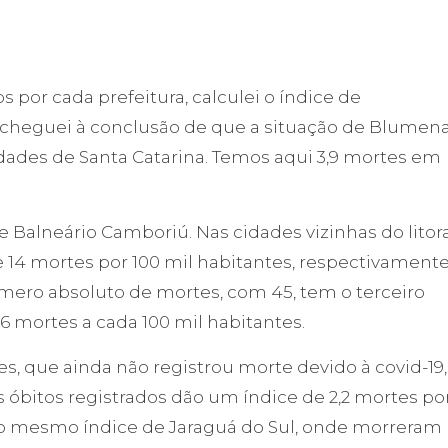
por cada prefeitura, calculei o índice de
cheguei à conclusão de que a situação de Blumen
cidades de Santa Catarina. Temos aqui 3,9 mortes em
í e Balneário Camboriú. Nas cidades vizinhas do litor
 e 14 mortes por 100 mil habitantes, respectivamente
número absoluto de mortes, com 45, tem o terceiro
,6 mortes a cada 100 mil habitantes.
, que ainda não registrou morte devido à covid-19,
s óbitos registrados dão um índice de 2,2 mortes po
 o mesmo índice de Jaraguá do Sul, onde morreram