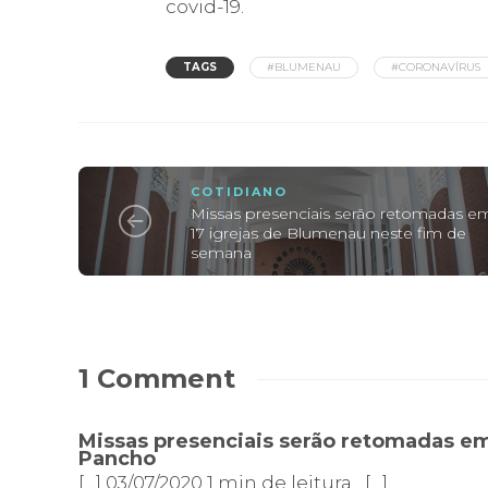
covid-19.
TAGS
#BLUMENAU
#CORONAVÍRUS
COTIDIANO
Missas presenciais serão retomadas e
17 igrejas de Blumenau neste fim de
semana
1 Comment
Missas presenciais serão retomadas em
Pancho
[…] 03/07/2020 1 min de leitura […]