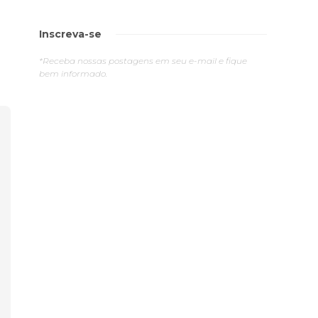
Inscreva-se
*Receba nossas postagens em seu e-mail e fique
bem informado.