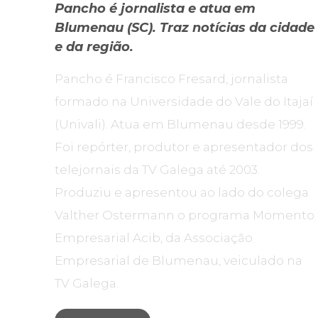
Pancho é jornalista e atua em
Blumenau (SC). Traz notícias da cidade
e da região.
Pancho é Francisco Fresard, jornalista
formado na Universidade do Vale do Itajaí
(Univali). Atua em Blumenau desde 1999.
Foi repórter, produtor e apresentador dos
telejornais da TV Galega até 2003.
Produziu e apresentou ao lado do colega
Valther Ostermann o programa Momento
Empresarial Acib, da Associação
Empresarial de Blumenau, veiculado na
TV Galega.