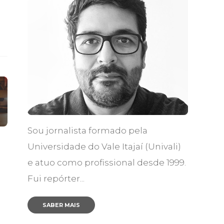
Sou jornalista formado pela
Universidade do Vale Itajaí (Univali)
e atuo como profissional desde 1999.
Fui repórter...
-
SABER MAIS