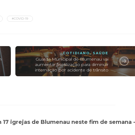
#COVID-19
COTIDIANO
,
SAÚDE
m
Guarda Municipal de Blumenau vai
aumentar fiscalização para diminuir
internação por acidente de trânsito
 17 igrejas de Blumenau neste fim de semana 