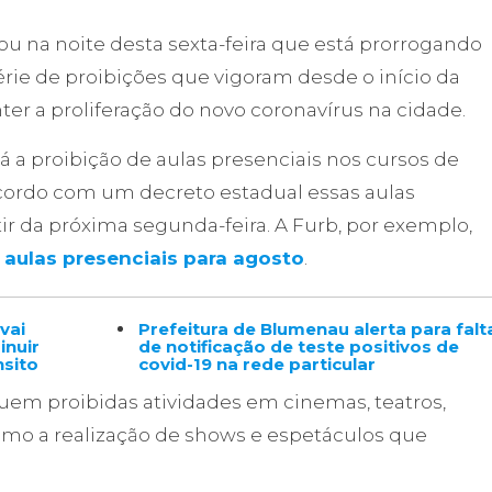
u na noite desta sexta-feira que está prorrogando
ie de proibições que vigoram desde o início da
ter a proliferação do novo coronavírus na cidade.
 a proibição de aulas presenciais nos cursos de
cordo com um decreto estadual essas aulas
r da próxima segunda-feira. A Furb, por exemplo,
 aulas presenciais para agosto
.
vai
Prefeitura de Blumenau alerta para falt
inuir
de notificação de teste positivos de
nsito
covid-19 na rede particular
m proibidas atividades em cinemas, teatros,
mo a realização de shows e espetáculos que