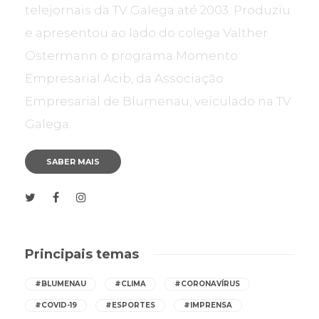
telejornais da TV Galega até 2003. Produziu
e apresentou ao lado do colega Valther
Ostermann o programa Momento
Empresarial Acib, da Associação
Empresarial de Blumenau, veiculado na TV
Galega.
SABER MAIS
Principais temas
#BLUMENAU
#CLIMA
#CORONAVÍRUS
#COVID-19
#ESPORTES
#IMPRENSA