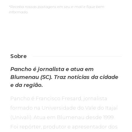
*Receba nossas postagens em seu e-mail e fique bem
informado.
Sobre
Pancho é jornalista e atua em
Blumenau (SC). Traz notícias da cidade
e da região.
Pancho é Francisco Fresard, jornalista
formado na Universidade do Vale do Itajaí
(Univali). Atua em Blumenau desde 1999.
Foi repórter, produtor e apresentador dos