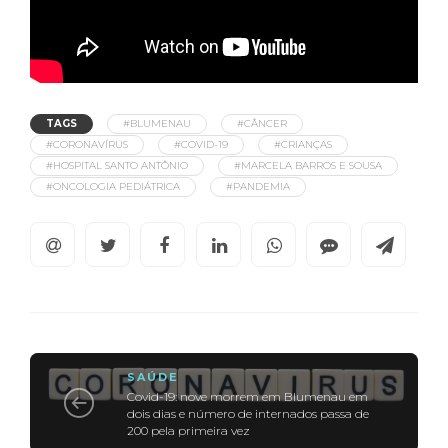
TAGS
#BLUMENAU
#CÂNCER
#CORONAVÍRUS
#COVID-19
#CRIANÇAS
#HOSPITAL SANTO ANTÔNIO
#MARCELA BARROS E SOUSA
#ONCOLOGIA PEDIÁTRICA
#PANDEMIA
SAÚDE
Covid-19: nove morrem em Blumenau em
dois dias e número de internados passa de
200 pela primeira vez