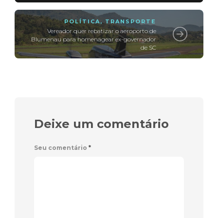
POLÍTICA
,
TRANSPORTE
Vereador quer rebatizar o aeroporto de
Blumenau para homenagear ex-governador
de SC
Deixe um comentário
Seu comentário
*