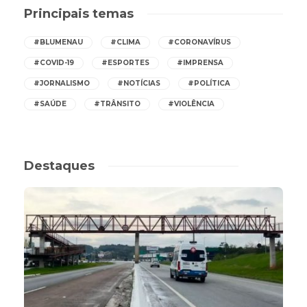
Principais temas
#BLUMENAU
#CLIMA
#CORONAVÍRUS
#COVID-19
#ESPORTES
#IMPRENSA
#JORNALISMO
#NOTÍCIAS
#POLÍTICA
#SAÚDE
#TRÂNSITO
#VIOLÊNCIA
Destaques