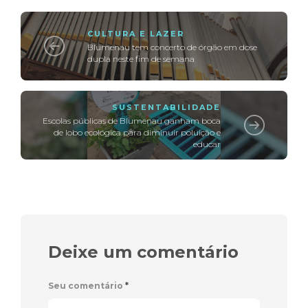
CULTURA E LAZER
Blumenau tem concerto de órgão em dose
dupla neste fim de semana
SUSTENTABILIDADE
Escolas públicas de Blumenau ganham boca
de lobo ecológica para diminuir poluição e
educar
Deixe um comentário
Seu comentário
*