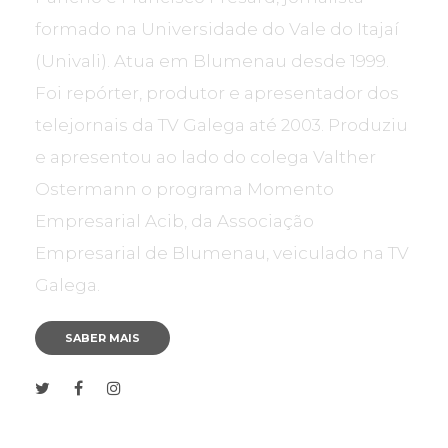
formado na Universidade do Vale do Itajaí
(Univali). Atua em Blumenau desde 1999.
Foi repórter, produtor e apresentador dos
telejornais da TV Galega até 2003. Produziu
e apresentou ao lado do colega Valther
Ostermann o programa Momento
Empresarial Acib, da Associação
Empresarial de Blumenau, veiculado na TV
Galega.
SABER MAIS