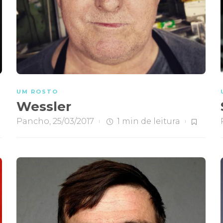
UM ROSTO
Wessler
Pancho
,
25/03/2017
1 min
de leitura