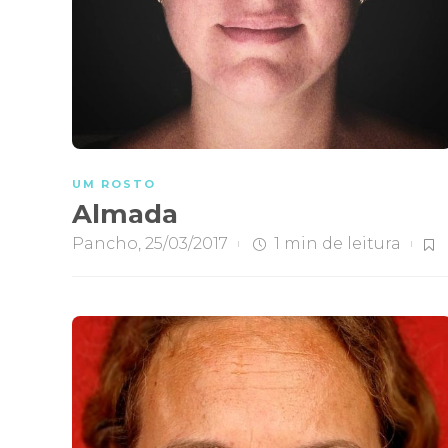
UM ROSTO
Almada
Pancho
,
25/03/2017
1 min
de leitura