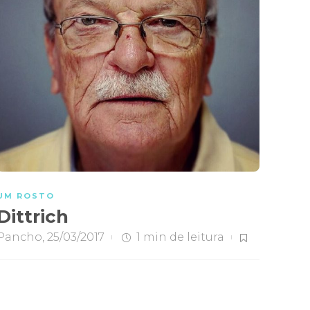
UM ROSTO
Dittrich
Pancho
,
25/03/2017
1 min
de leitura