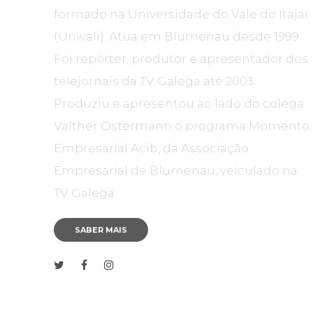
formado na Universidade do Vale do Itajaí
(Univali). Atua em Blumenau desde 1999.
Foi repórter, produtor e apresentador dos
telejornais da TV Galega até 2003.
Produziu e apresentou ao lado do colega
Valther Ostermann o programa Momento
Empresarial Acib, da Associação
Empresarial de Blumenau, veiculado na
TV Galega.
SABER MAIS