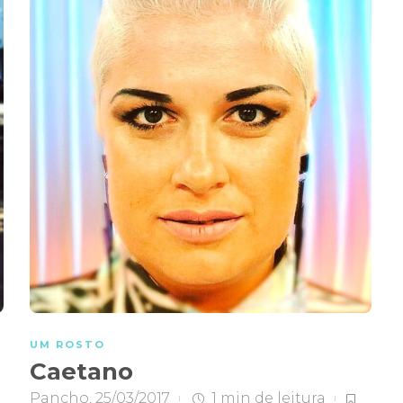
UM ROSTO
Caetano
Pancho
,
25/03/2017
1 min
de leitura