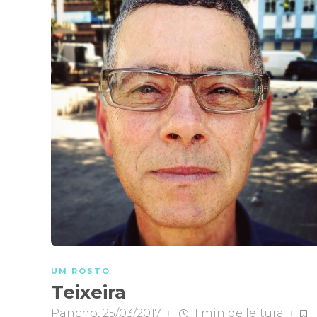
UM ROSTO
Teixeira
Pancho
,
25/03/2017
1 min
de leitura