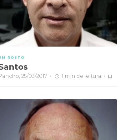
UM ROSTO
Santos
Pancho
,
25/03/2017
1 min
de leitura