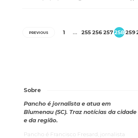
1
…
255
256
257
258
259
PREVIOUS
Sobre
Pancho é jornalista e atua em
Blumenau (SC). Traz notícias da cidade
e da região.
Pancho é Francisco Fresard, jornalista