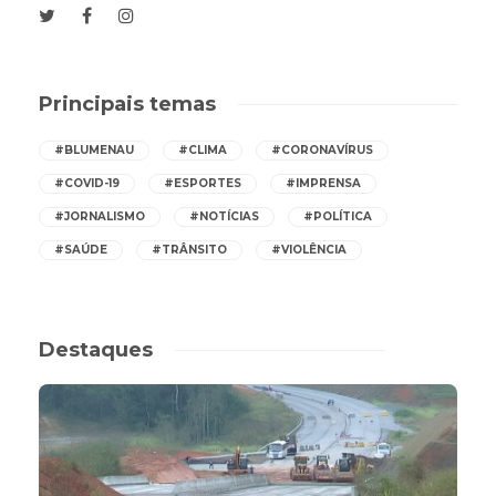
Principais temas
#BLUMENAU
#CLIMA
#CORONAVÍRUS
#COVID-19
#ESPORTES
#IMPRENSA
#JORNALISMO
#NOTÍCIAS
#POLÍTICA
#SAÚDE
#TRÂNSITO
#VIOLÊNCIA
Destaques