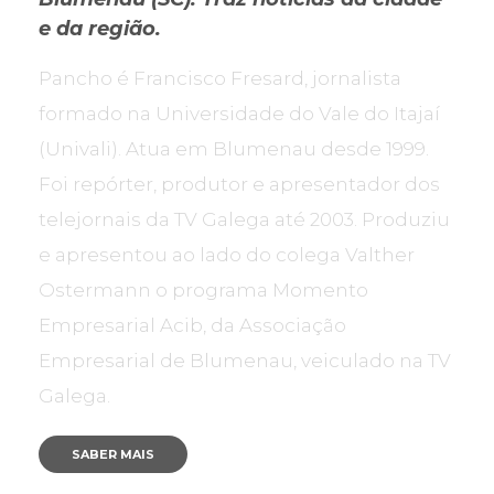
e da região.
Pancho é Francisco Fresard, jornalista
formado na Universidade do Vale do Itajaí
(Univali). Atua em Blumenau desde 1999.
Foi repórter, produtor e apresentador dos
telejornais da TV Galega até 2003. Produziu
e apresentou ao lado do colega Valther
Ostermann o programa Momento
Empresarial Acib, da Associação
Empresarial de Blumenau, veiculado na TV
Galega.
SABER MAIS