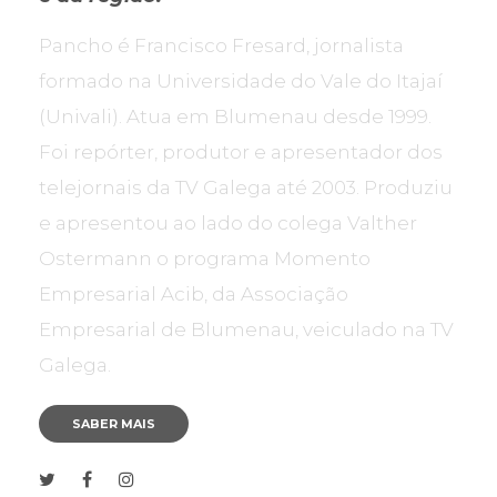
Pancho é Francisco Fresard, jornalista
formado na Universidade do Vale do Itajaí
(Univali). Atua em Blumenau desde 1999.
Foi repórter, produtor e apresentador dos
telejornais da TV Galega até 2003. Produziu
e apresentou ao lado do colega Valther
Ostermann o programa Momento
Empresarial Acib, da Associação
Empresarial de Blumenau, veiculado na TV
Galega.
SABER MAIS