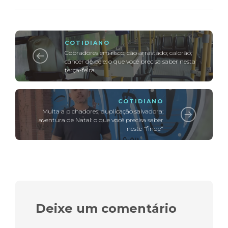
COTIDIANO
Cobradores em risco; cão arrastado; calorão;
câncer de pele: o que você precisa saber nesta
terça-feira
COTIDIANO
Multa a pichadores; duplicação salvadora;
aventura de Natal: o que você precisa saber
neste "finde"
Deixe um comentário