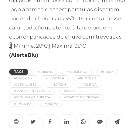
dia pode amanhecer com neblina, mas o sol
logo aparece e as temperaturas disparam,
podendo chegar aos 35ºC. Por conta desse
calor todo, fique atento: à tarde podem
ocorrer pancadas de chuva com trovoadas.
🌡️ Mínima: 20ºC | Máxima: 35ºC
(AlertaBlu)
TAGS
#ANIMAIS
#BLUMENAU
#CLIMA
#ESPORTES
#IMPRENSA
#INDÚSTRIA
#JORNALISMO
#NOTÍCIAS
#POLÍTICA
#SANEAMENTO BÁSICO
#SAÚDE
#SEGURANÇA PÚBLICA
#TRÁFICO DE DROGAS
#TRÂNSITO
#VERÃO