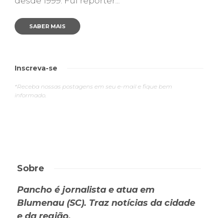
desde 1999. Fui repórter...
SABER MAIS
Inscreva-se
*Receba nossas postagens em seu e-mail e fique bem
informado.
Sobre
Pancho é jornalista e atua em
Blumenau (SC). Traz notícias da cidade
e da região.