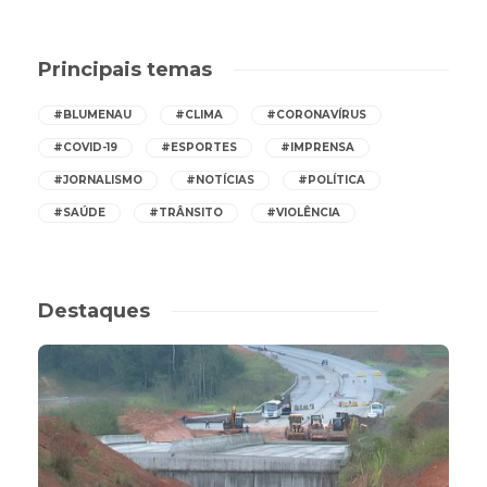
Principais temas
#BLUMENAU
#CLIMA
#CORONAVÍRUS
#COVID-19
#ESPORTES
#IMPRENSA
#JORNALISMO
#NOTÍCIAS
#POLÍTICA
#SAÚDE
#TRÂNSITO
#VIOLÊNCIA
Destaques