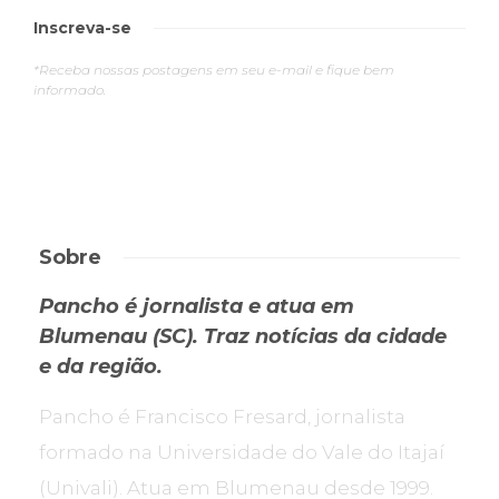
Inscreva-se
*Receba nossas postagens em seu e-mail e fique bem
informado.
Sobre
Pancho é jornalista e atua em
Blumenau (SC). Traz notícias da cidade
e da região.
Pancho é Francisco Fresard, jornalista
formado na Universidade do Vale do Itajaí
(Univali). Atua em Blumenau desde 1999.