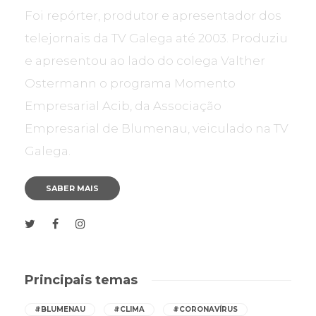
Foi repórter, produtor e apresentador dos
telejornais da TV Galega até 2003. Produziu
e apresentou ao lado do colega Valther
Ostermann o programa Momento
Empresarial Acib, da Associação
Empresarial de Blumenau, veiculado na TV
Galega.
SABER MAIS
Principais temas
#BLUMENAU
#CLIMA
#CORONAVÍRUS