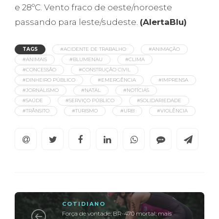
e 28ºC. Vento fraco de oeste/noroeste
passando para leste/sudeste.
(AlertaBlu)
TAGS
#ACIDENTE DE TRABALHO
#ANIMAÇÃO
#ANIMAIS
#BLUMENAU
#CLIMA
#CONCESSÃO
#CONSTRUÇÃO CIVIL
#DINHEIRO PÚBLICO
#EMERGÊNCIA
#IMPRENSA
#JORNALISMO
#NATAL
#NOTÍCIAS
#SAÚDE
#SERVIÇO PÚBLICO
#SOLIDARIEDADE
#TRÂNSITO
#TURISMO
#URB
#VIOLÊNCIA
COTIDIANO
Força de vontade; BR-470 mortal; mais