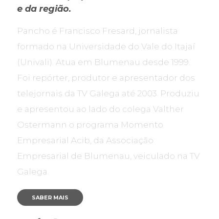
e da região.
Pancho é Francisco Fresard, jornalista
formado na Universidade do Vale do Itajaí
(Univali). Atua em Blumenau desde 1999.
Foi repórter, produtor e apresentador dos
telejornais da TV Galega até 2003. Produziu
e apresentou ao lado do colega Valther
Ostermann o programa Momento
Empresarial Acib, da Associação
Empresarial de Blumenau, veiculado na TV
Galega.
SABER MAIS