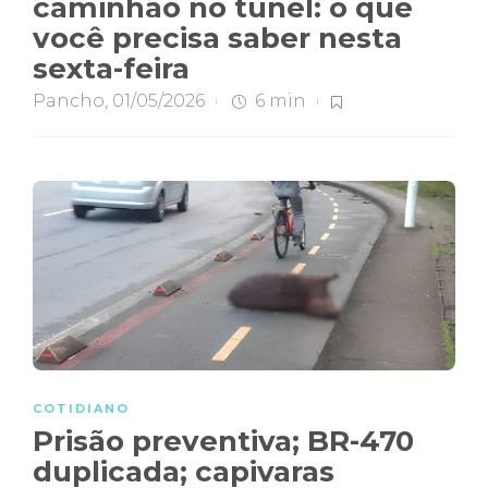
caminhão no túnel: o que
você precisa saber nesta
sexta-feira
Pancho
,
01/05/2026
6 min
COTIDIANO
Prisão preventiva; BR-470
duplicada; capivaras