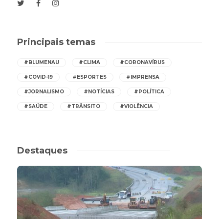
Principais temas
#BLUMENAU
#CLIMA
#CORONAVÍRUS
#COVID-19
#ESPORTES
#IMPRENSA
#JORNALISMO
#NOTÍCIAS
#POLÍTICA
#SAÚDE
#TRÂNSITO
#VIOLÊNCIA
Destaques