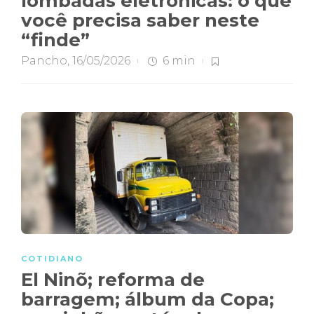
lombadas eletrônicas: o que
você precisa saber neste
“finde”
Pancho
,
16/05/2026
6 min
COTIDIANO
El Ninõ; reforma de
barragem; álbum da Copa;