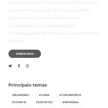
telejornais da TV Galega até 2003. Produziu
e apresentou ao lado do colega Valther
Ostermann o programa Momento
Empresarial Acib, da Associação
Empresarial de Blumenau, veiculado na TV
Galega.
SABER MAIS
Principais temas
#BLUMENAU
#CLIMA
#CORONAVÍRUS
#COVID-19
#ESPORTES
#IMPRENSA