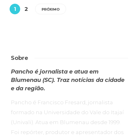
1
2
PRÓXIMO
Sobre
Pancho é jornalista e atua em
Blumenau (SC). Traz notícias da cidade
e da região.
Pancho é Francisco Fresard, jornalista
formado na Universidade do Vale do Itajaí
(Univali). Atua em Blumenau desde 1999.
Foi repórter, produtor e apresentador dos