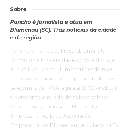
Sobre
Pancho é jornalista e atua em
Blumenau (SC). Traz notícias da cidade
e da região.
Pancho é Francisco Fresard, jornalista
formado na Universidade do Vale do Itajaí
(Univali). Atua em Blumenau desde 1999.
Foi repórter, produtor e apresentador dos
telejornais da TV Galega até 2003. Produziu
e apresentou ao lado do colega Valther
Ostermann o programa Momento
Empresarial Acib, da Associação
Empresarial de Blumenau, veiculado na TV