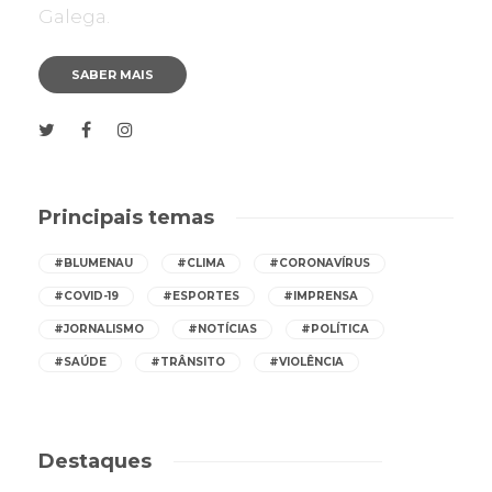
Galega.
SABER MAIS
Principais temas
#BLUMENAU
#CLIMA
#CORONAVÍRUS
#COVID-19
#ESPORTES
#IMPRENSA
#JORNALISMO
#NOTÍCIAS
#POLÍTICA
#SAÚDE
#TRÂNSITO
#VIOLÊNCIA
Destaques