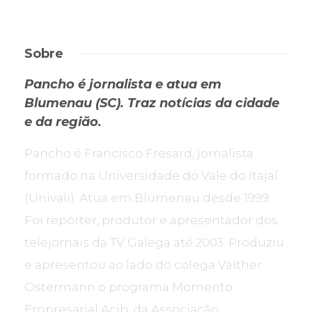
Sobre
Pancho é jornalista e atua em
Blumenau (SC). Traz notícias da cidade
e da região.
Pancho é Francisco Fresard, jornalista
formado na Universidade do Vale do Itajaí
(Univali). Atua em Blumenau desde 1999.
Foi repórter, produtor e apresentador dos
telejornais da TV Galega até 2003. Produziu
e apresentou ao lado do colega Valther
Ostermann o programa Momento
Empresarial Acib, da Associação