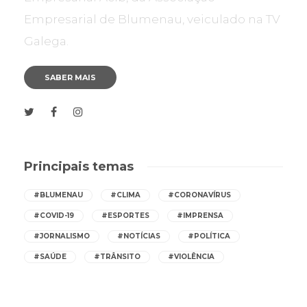
Empresarial de Blumenau, veiculado na TV
Galega.
SABER MAIS
Principais temas
#BLUMENAU
#CLIMA
#CORONAVÍRUS
#COVID-19
#ESPORTES
#IMPRENSA
#JORNALISMO
#NOTÍCIAS
#POLÍTICA
#SAÚDE
#TRÂNSITO
#VIOLÊNCIA