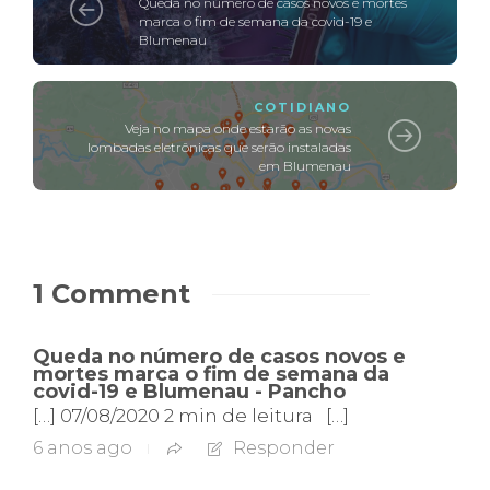
Queda no número de casos novos e mortes
marca o fim de semana da covid-19 e
Blumenau
COTIDIANO
Veja no mapa onde estarão as novas
lombadas eletrônicas que serão instaladas
em Blumenau
1 Comment
Queda no número de casos novos e
mortes marca o fim de semana da
covid-19 e Blumenau - Pancho
[…] 07/08/2020 2 min de leitura […]
6 anos ago
Responder