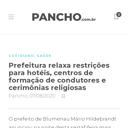
0
COTIDIANO
,
SAÚDE
Prefeitura relaxa restrições
para hotéis, centros de
formação de condutores e
cerimônias religiosas
Pancho
,
07/08/2020
O prefeito de Blumenau Mário Hildebrandt
anunciou na noite desta sextaf-feira mais