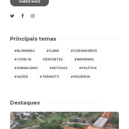
SABER MAIS
Principais temas
#BLUMENAU
#CLIMA
#CORONAVÍRUS
#COVID-19
#ESPORTES
#IMPRENSA
#JORNALISMO
#NOTÍCIAS
#POLÍTICA
#SAÚDE
#TRÂNSITO
#VIOLÊNCIA
Destaques