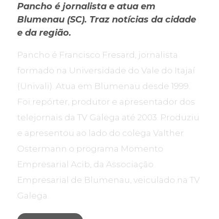
Pancho é jornalista e atua em
Blumenau (SC). Traz notícias da cidade
e da região.
Pancho é Francisco Fresard, jornalista
formado na Universidade do Vale do Itajaí
(Univali). Atua em Blumenau desde 1999.
Foi repórter, produtor e apresentador dos
telejornais da TV Galega até 2003. Produziu
e apresentou ao lado do colega Valther
Ostermann o programa Momento
Empresarial Acib, da Associação
Empresarial de Blumenau, veiculado na TV
Galega.