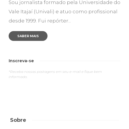
Sou jornalista formado pela Universidade do
Vale Itajaí (Univali) e atuo como profissional
desde 1999. Fui repórter...
SABER MAIS
Inscreva-se
*Receba nossas postagens em seu e-mail e fique bem
informado.
Sobre