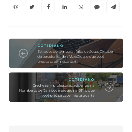
COTIDIANO
Estragos do temporal, falta de água, Oktober
da terceira idade e VoxxClub; o que você
precisa saber nesta sexta
COTIDIANO
Creche sem professoras, acidentes na
Humberto de Campos e saques na BR; o que
você precisa saber nesta quarta