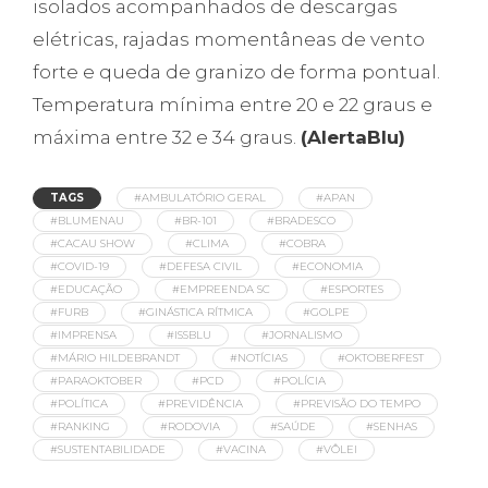
isolados acompanhados de descargas
elétricas, rajadas momentâneas de vento
forte e queda de granizo de forma pontual.
Temperatura mínima entre 20 e 22 graus e
máxima entre 32 e 34 graus.
(AlertaBlu)
TAGS
#AMBULATÓRIO GERAL
#APAN
#BLUMENAU
#BR-101
#BRADESCO
#CACAU SHOW
#CLIMA
#COBRA
#COVID-19
#DEFESA CIVIL
#ECONOMIA
#EDUCAÇÃO
#EMPREENDA SC
#ESPORTES
#FURB
#GINÁSTICA RÍTMICA
#GOLPE
#IMPRENSA
#ISSBLU
#JORNALISMO
#MÁRIO HILDEBRANDT
#NOTÍCIAS
#OKTOBERFEST
#PARAOKTOBER
#PCD
#POLÍCIA
#POLÍTICA
#PREVIDÊNCIA
#PREVISÃO DO TEMPO
#RANKING
#RODOVIA
#SAÚDE
#SENHAS
#SUSTENTABILIDADE
#VACINA
#VÔLEI