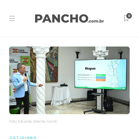
0
Foto: Eduardo Valente, GovSC
COTIDIANO