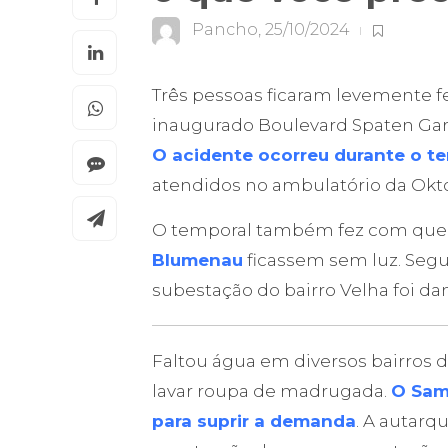
Pancho
,
25/10/2024
Três pessoas ficaram levemente f
inaugurado Boulevard Spaten Gard
O acidente ocorreu durante o te
atendidos no ambulatório da Okto
O temporal também fez com qu
Blumenau
ficassem sem luz. Segu
subestação do bairro Velha foi dan
Faltou água em diversos bairros
lavar roupa de madrugada.
O Sam
para suprir a demanda
. A autarq