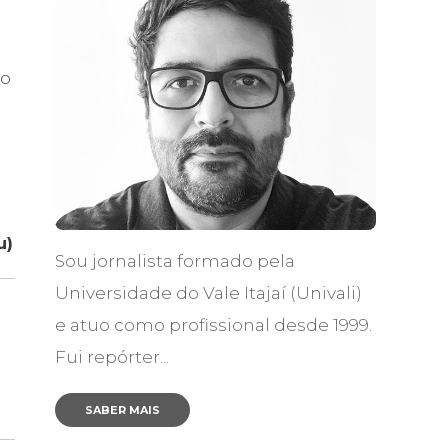
 o
u)
Sou jornalista formado pela
Universidade do Vale Itajaí (Univali)
e atuo como profissional desde 1999.
Fui repórter...
SABER MAIS