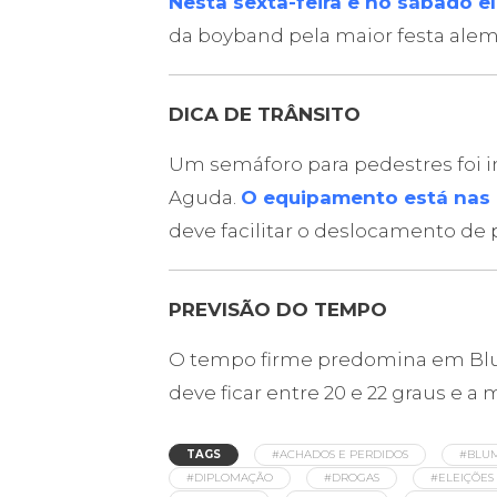
Nesta sexta-feira e no sábado el
da boyband pela maior festa ale
DICA DE TRÂNSITO
Um semáforo para pedestres foi i
Aguda.
O equipamento está nas 
deve facilitar o deslocamento de 
PREVISÃO DO TEMPO
O tempo firme predomina em Blu
deve ficar entre 20 e 22 graus e a 
TAGS
#ACHADOS E PERDIDOS
#BLU
#DIPLOMAÇÃO
#DROGAS
#ELEIÇÕES