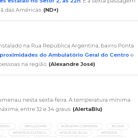
es estarão no Setor 2, às 22h
. É a sexta passagem
mã das Américas.
(ND+)
nstalado na Rua República Argentina, bairro Ponta
proximidades do Ambulatório Geral do Centro
e
pessoas na região.
(Alexandre José)
menau nesta sexta-feira. A temperatura mínima
máxima, entre 32 e 34 graus.
(AlertaBlu)
MENAU
#BOULEVARD
#CÂMERAS CORPORAIS
#CLIMA
#ENERGIA ELÉTRICA
#FALTA DE ÁGUA
#FERIDOS