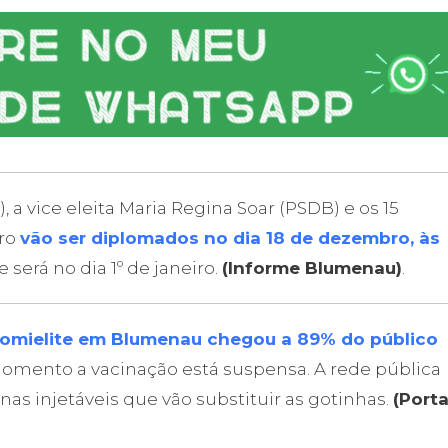
), a vice eleita Maria Regina Soar (PSDB) e os 15
bro
vão ser diplomados no dia 18 de dezembro, às
e será no dia 1º de janeiro.
(Informe Blumenau)
.
liomielite em Blumenau chegou a 89% do público
momento a vacinação está suspensa. A rede pública
as injetáveis que vão substituir as gotinhas.
(Porta