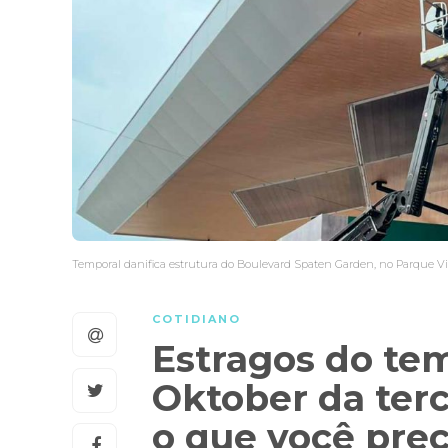
Temporal danifica estrutura do Boulevard Spaten Garden, no Parque Vi
COTIDIANO
Estragos do tem
Oktober da terc
o que você prec