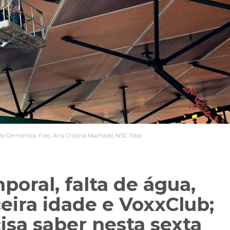
la Germânica. Foto: Ana Cristina Machado, NSC Total
poral, falta de água,
eira idade e VoxxClub;
isa saber nesta sexta