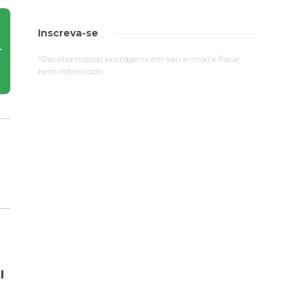
Inscreva-se
*Receba nossas postagens em seu e-mail e fique
bem informado.
l