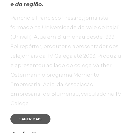
e da região.
Pancho é Francisco Fresard, jornalista
formado na Universidade do Vale do Itajaí
(Univali). Atua em Blumenau desde 1999.
Foi repórter, produtor e apresentador dos
telejornais da TV Galega até 2003. Produziu
e apresentou ao lado do colega Valther
Ostermann o programa Momento
Empresarial Acib, da Associação
Empresarial de Blumenau, veiculado na TV
Galega.
SABER MAIS