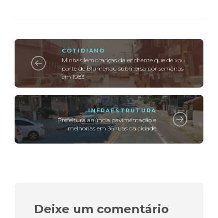
COTIDIANO
Minhas lembranças da enchente que deixou
parte de Blumenau submersa por semanas
em 1983
INFRAESTRUTURA
Prefeitura anuncia pavimentação e
melhorias em 36 ruas da cidade
Deixe um comentário