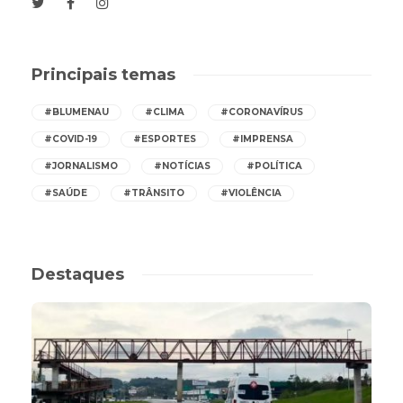
Principais temas
#BLUMENAU
#CLIMA
#CORONAVÍRUS
#COVID-19
#ESPORTES
#IMPRENSA
#JORNALISMO
#NOTÍCIAS
#POLÍTICA
#SAÚDE
#TRÂNSITO
#VIOLÊNCIA
Destaques