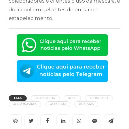
colaboradores e clientes o uso da máscara, e
do álcool em gel antes de entrar no
estabelecimento.
TAGS
#CAMPANHA
#CDL
#COMÉRCIO
#CORONAVÍRUS
#COVID-19
#LOJISTAS