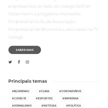
e apresentou ao lado do colega Valther
Ostermann o programa Momento
Empresarial Acib, da Associação
Empresarial de Blumenau, veiculado na TV
Galega.
SABER MAIS
Principais temas
#BLUMENAU
#CLIMA
#CORONAVÍRUS
#COVID-19
#ESPORTES
#IMPRENSA
#JORNALISMO
#NOTÍCIAS
#POLÍTICA