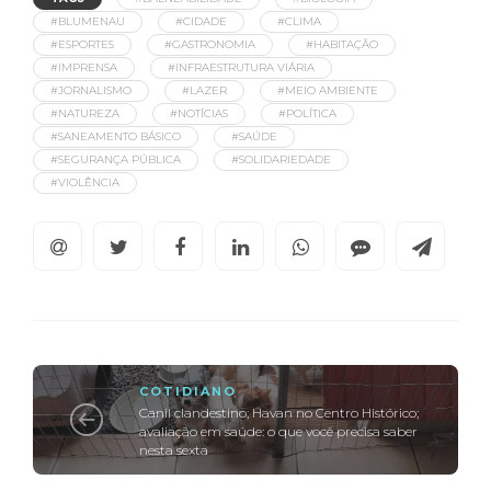
#BLUMENAU
#CIDADE
#CLIMA
#ESPORTES
#GASTRONOMIA
#HABITAÇÃO
#IMPRENSA
#INFRAESTRUTURA VIÁRIA
#JORNALISMO
#LAZER
#MEIO AMBIENTE
#NATUREZA
#NOTÍCIAS
#POLÍTICA
#SANEAMENTO BÁSICO
#SAÚDE
#SEGURANÇA PÚBLICA
#SOLIDARIEDADE
#VIOLÊNCIA
COTIDIANO
Canil clandestino; Havan no Centro Histórico;
avaliação em saúde: o que você precisa saber
nesta sexta