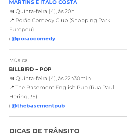
MARTINS E ÍTALO COSTA
📅 Quinta-feira (4), às 20h
📍 Porão Comedy Club (Shopping Park
Europeu)
ℹ️
@poraocomedy
Música
BILLBIRD – POP
📅 Quinta-feira (4), às 22h30min
📍 The Basement English Pub (Rua Paul
Hering, 35)
ℹ️
@thebasementpub
DICAS DE TRÂNSITO