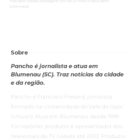
*Receba nossas postagens em seu e-mail e fique bem
informado.
Sobre
Pancho é jornalista e atua em
Blumenau (SC). Traz notícias da cidade
e da região.
Pancho é Francisco Fresard, jornalista
formado na Universidade do Vale do Itajaí
(Univali). Atua em Blumenau desde 1999.
Foi repórter, produtor e apresentador dos
telejornais da TV Galega até 2003. Produziu