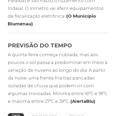
Paraíba) e São Paulo (cruzamento com
Indaial. O Inmetro vai aferir equipamentos
de fiscalização eletrônica.
(O Município
Blumenau)
PREVISÃO DO TEMPO
A quinta-feira começa nublada, mas aos
poucos o sol passa a predominar em meio à
variação de nuvens ao longo do dia. A partir
da noite, uma frente fria traz pancadas
isoladas de chuva que podem vir com
algumas trovoadas. Mínima entre 16ºC e 18ºC
e máxima entre 27ºC e 29ºC.
(AlertaBlu)
TAGS
#BALNEABILIDADE
#BIOLOGIA