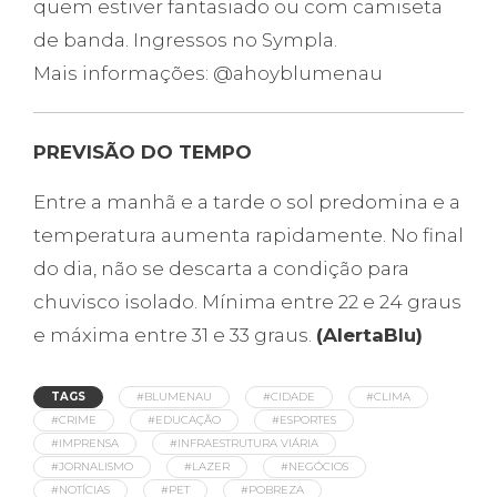
quem estiver fantasiado ou com camiseta
de banda. Ingressos no Sympla.
Mais informações: @ahoyblumenau
PREVISÃO DO TEMPO
Entre a manhã e a tarde o sol predomina e a
temperatura aumenta rapidamente. No final
do dia, não se descarta a condição para
chuvisco isolado. Mínima entre 22 e 24 graus
e máxima entre 31 e 33 graus.
(AlertaBlu)
TAGS
#BLUMENAU
#CIDADE
#CLIMA
#CRIME
#EDUCAÇÃO
#ESPORTES
#IMPRENSA
#INFRAESTRUTURA VIÁRIA
#JORNALISMO
#LAZER
#NEGÓCIOS
#NOTÍCIAS
#PET
#POBREZA