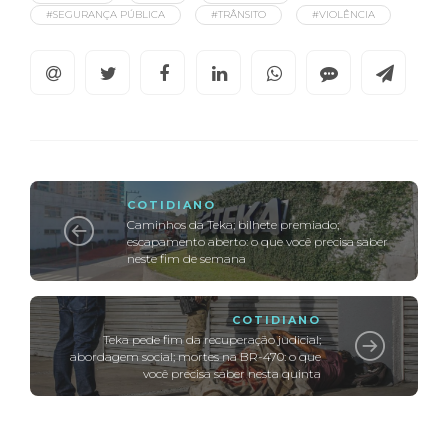
#SEGURANÇA PÚBLICA
#TRÂNSITO
#VIOLÊNCIA
COTIDIANO
Caminhos da Teka; bilhete premiado;
escapamento aberto: o que você precisa saber
neste fim de semana
COTIDIANO
Teka pede fim da recuperação judicial;
abordagem social; mortes na BR-470: o que
você precisa saber nesta quinta