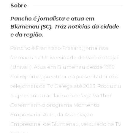
Sobre
Pancho é jornalista e atua em
Blumenau (SC). Traz notícias da cidade
e da região.
Pancho é Francisco Fresard, jornalista
formado na Universidade do Vale do Itajaí
(Univali). Atua em Blumenau desde 1999.
Foi repórter, produtor e apresentador dos
telejornais da TV Galega até 2003. Produziu
e apresentou ao lado do colega Valther
Ostermann o programa Momento
Empresarial Acib, da Associação
Empresarial de Blumenau, veiculado na TV