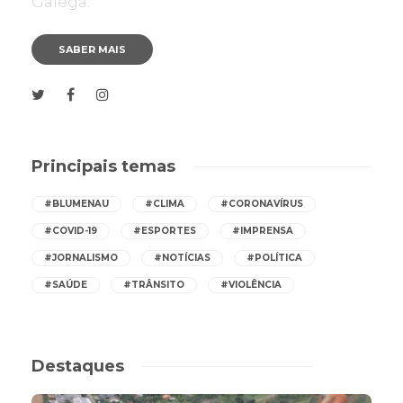
Galega.
SABER MAIS
Principais temas
#BLUMENAU
#CLIMA
#CORONAVÍRUS
#COVID-19
#ESPORTES
#IMPRENSA
#JORNALISMO
#NOTÍCIAS
#POLÍTICA
#SAÚDE
#TRÂNSITO
#VIOLÊNCIA
Destaques