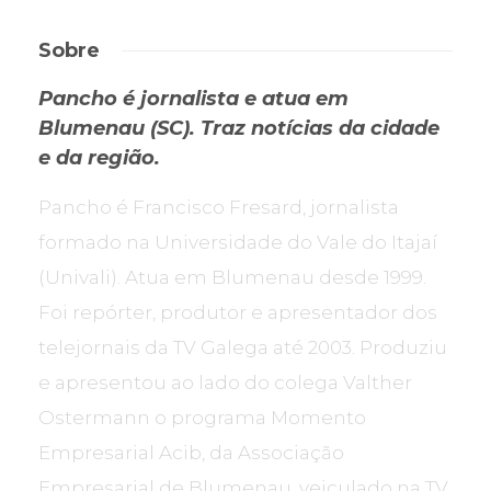
Sobre
Pancho é jornalista e atua em
Blumenau (SC). Traz notícias da cidade
e da região.
Pancho é Francisco Fresard, jornalista
formado na Universidade do Vale do Itajaí
(Univali). Atua em Blumenau desde 1999.
Foi repórter, produtor e apresentador dos
telejornais da TV Galega até 2003. Produziu
e apresentou ao lado do colega Valther
Ostermann o programa Momento
Empresarial Acib, da Associação
Empresarial de Blumenau, veiculado na TV