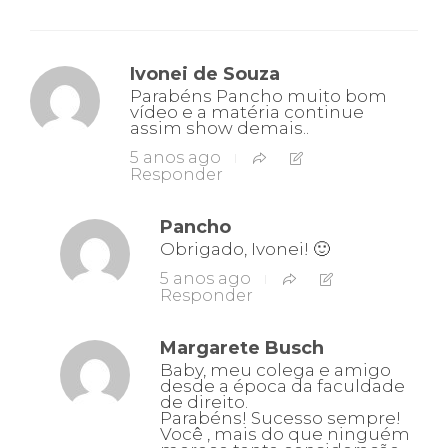
Ivonei de Souza
Parabéns Pancho muito bom
vídeo e a matéria continue
assim show demais..
5 anos ago
Responder
Pancho
Obrigado, Ivonei! 🙂
5 anos ago
Responder
Margarete Busch
Baby, meu colega e amigo
desde a época da faculdade
de direito.
Parabéns! Sucesso sempre!
Você , mais do que ninguém