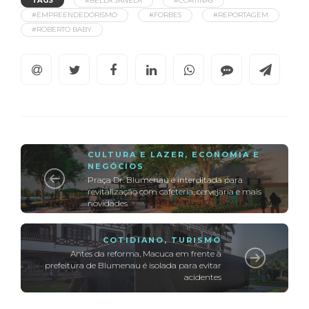
TAGS
#BELLA JANELA
#CORTINAS
#EMPREENDEDORISMO
#FORBES
#REPORTAGEM
#ROBERTO BABY
CULTURA E LAZER
,
ECONOMIA E
NEGÓCIOS
Praça Dr. Blumenau é interditada para
revitalização com cafeteria, cervejaria e mais
novidades
COTIDIANO
,
TURISMO
Antes da reforma, Macuca em frente à
prefeitura de Blumenau é isolada para evitar
acidentes