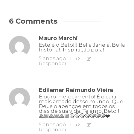
6 Comments
Mauro Marchi
Este é o Beto!!! Bella Janela, Bella
história!! Inspiração pura!!
5 anos ago
Responder
Edilamar Raimundo Vieira
É puro merecimento! É o cara
mais amado desse mundo! Que
Deus o abençoe em todos os
dias de sua vida! Te amo, Beto!!
🙏🏼🙏🏼🙏🏼😘😘😘😘😘😘😘❤️
5 anos ago
Responder