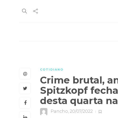
COTIDIANO
Crime brutal, a
Spitzkopf fech
desta quarta n
Pancho
,
20/07/2022