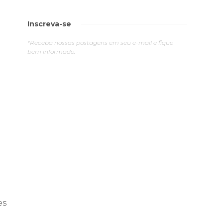
Inscreva-se
*Receba nossas postagens em seu e-mail e fique
bem informado.
es