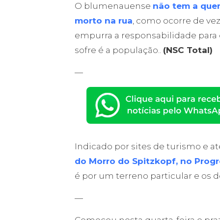
O blumenauense
não tem a quem
morto na rua
, como ocorre de v
empurra a responsabilidade para o
sofre é a população..
(NSC Total)
—
Indicado por sites de turismo e a
do Morro do Spitzkopf, no Prog
é por um terreno particular e os 
—