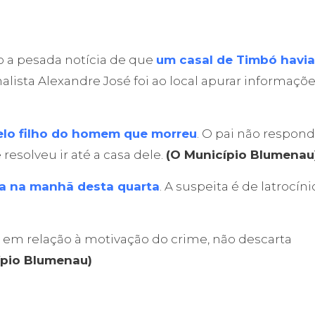
io a pesada notícia de que
um casal de Timbó havia
rnalista Alexandre José foi ao local apurar informaçõe
elo filho do homem que morreu
. O pai não respond
esolveu ir até a casa dele.
(O Município Blumenau
da na manhã desta quarta
. A suspeita é de latrocíni
, em relação à motivação do crime, não descarta
ípio Blumenau)