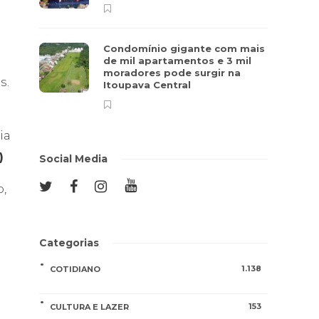
Condomínio gigante com mais
de mil apartamentos e 3 mil
moradores pode surgir na
s.
Itoupava Central
ia
)
Social Media
o,
Categorias
1.138
COTIDIANO
153
CULTURA E LAZER