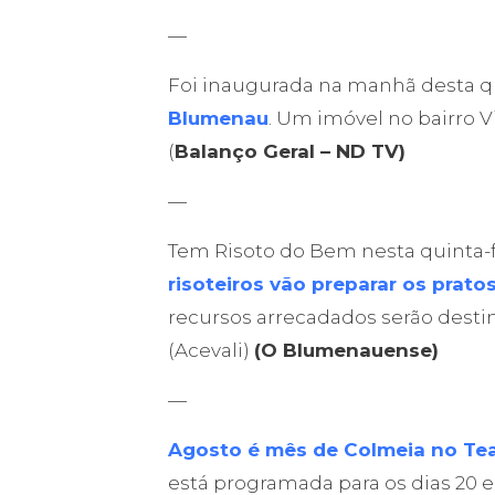
—
Foi inaugurada na manhã desta qu
Blumenau
. Um imóvel no bairro V
(
Balanço Geral – ND TV)
—
Tem Risoto do Bem nesta quinta
risoteiros vão preparar os prato
recursos arrecadados serão destin
(Acevali)
(O Blumenauense)
—
Agosto é mês de Colmeia no Te
está programada para os dias 20 e 