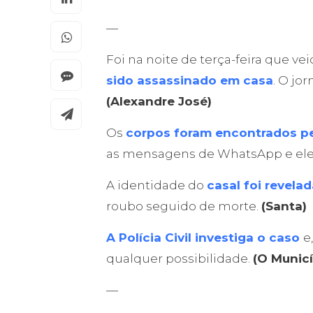
—
Foi na noite de terça-feira que ve
sido assassinado em casa
. O jo
(Alexandre José)
Os
corpos foram encontrados p
as mensagens de WhatsApp e ele r
A identidade do
casal foi revela
roubo seguido de morte.
(Santa)
A Polícia Civil investiga o caso
e
qualquer possibilidade.
(O Munic
—