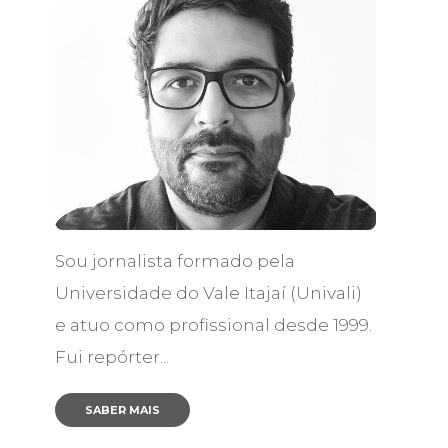
Sou jornalista formado pela
Universidade do Vale Itajaí (Univali)
e atuo como profissional desde 1999.
Fui repórter...
.
SABER MAIS