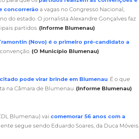
zo para que os
partidos realizem as convenções e
e concorrerão
a vagas no Congresso Nacional,
no do estado. O jornalista Alexandre Gonçalves faz
ipais partidos.
(Informe Blumenau)
Tramontin (Novo) é o primeiro pré-candidato a
convenção.
(O Município Blumenau)
citado pode virar brinde em Blumenau
. É o que
mita na Câmara de Blumenau.
(Informe Blumenau)
(CDL Blumenau) vai
comemorar 56 anos com a
idente segue sendo Eduardo Soares, da Duca Móveis