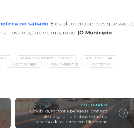
moteca no sábado
. E os blumenauenses que vão a
uma nova opção de embarque.
(O Município
NATO
#CASA DO COMÉRCIO E TURISMO
#CDL BLUMENAU
#RISOTO DO BEM
#SOLIDARIEDADE
#SPITZKOPF
COTIDIANO
Ciclofaixa, rotatória perigosa, dinheiro
falso e galo no ônibus estão no
resumo desta terça em Blumenau