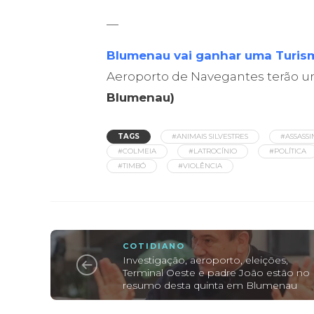
—
Blumenau vai ganhar uma Turis
Aeroporto de Navegantes terão 
Blumenau)
TAGS
#ANIMAIS SILVESTRES
#ASSASSI
#COLMEIA
#LATROCÍNIO
#POLÍTICA
#TIMBÓ
#VIOLÊNCIA
COTIDIANO
Investigação, aeroporto, eleições,
Terminal Oeste e padre João estão no
resumo desta quinta em Blumenau