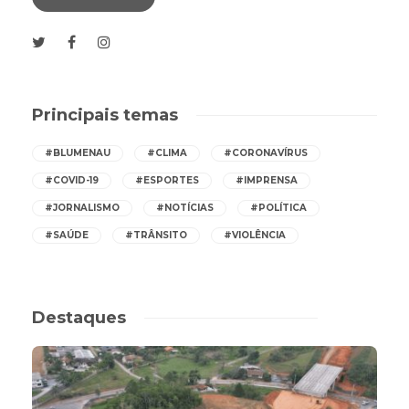
Principais temas
#BLUMENAU
#CLIMA
#CORONAVÍRUS
#COVID-19
#ESPORTES
#IMPRENSA
#JORNALISMO
#NOTÍCIAS
#POLÍTICA
#SAÚDE
#TRÂNSITO
#VIOLÊNCIA
Destaques