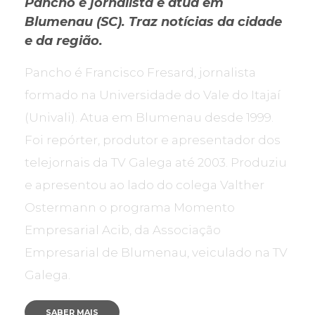
Pancho é jornalista e atua em
Blumenau (SC). Traz notícias da cidade
e da região.
Pancho é Francisco Fresard, jornalista
formado na Universidade do Vale do Itajaí
(Univali). Atua em Blumenau desde 1999.
Foi repórter, produtor e apresentador dos
telejornais da TV Galega até 2003. Produziu
e apresentou ao lado do colega Valther
Ostermann o programa Momento
Empresarial Acib, da Associação
Empresarial de Blumenau, veiculado na TV
Galega.
SABER MAIS