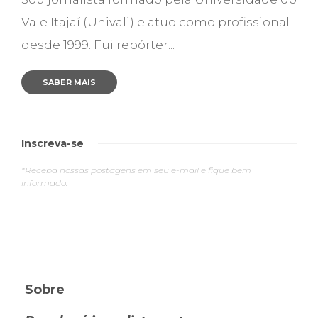
Vale Itajaí (Univali) e atuo como profissional
desde 1999. Fui repórter...
SABER MAIS
Inscreva-se
*Receba nossas postagens em seu e-mail e fique bem
informado.
Sobre