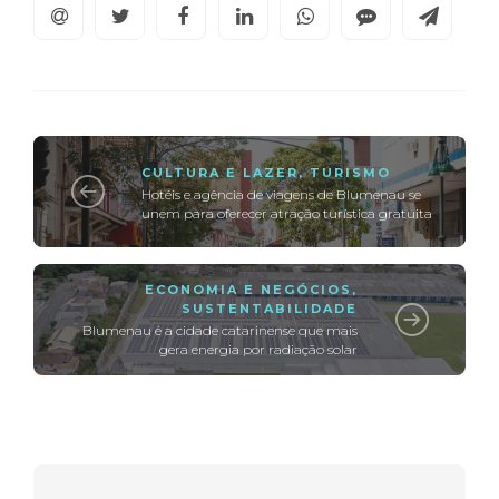
CULTURA E LAZER
,
TURISMO
Hotéis e agência de viagens de Blumenau se
unem para oferecer atração turística gratuita
ECONOMIA E NEGÓCIOS
,
SUSTENTABILIDADE
Blumenau é a cidade catarinense que mais
gera energia por radiação solar