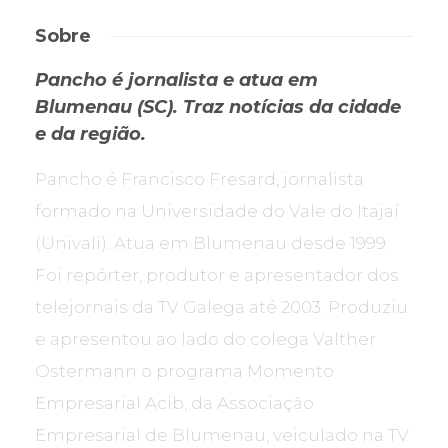
Sobre
Pancho é jornalista e atua em
Blumenau (SC). Traz notícias da cidade
e da região.
Pancho é Francisco Fresard, jornalista
formado na Universidade do Vale do Itajaí
(Univali). Atua em Blumenau desde 1999.
Foi repórter, produtor e apresentador dos
telejornais da TV Galega até 2003. Produziu
e apresentou ao lado do colega Valther
Ostermann o programa Momento
Empresarial Acib, da Associação
Empresarial de Blumenau, veiculado na TV