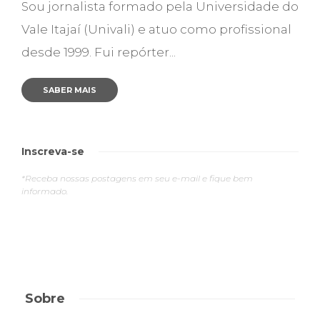
Sou jornalista formado pela Universidade do
Vale Itajaí (Univali) e atuo como profissional
desde 1999. Fui repórter...
SABER MAIS
Inscreva-se
*Receba nossas postagens em seu e-mail e fique bem
informado.
Sobre