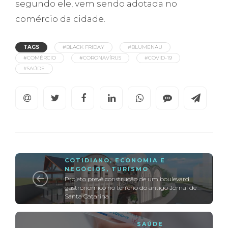
segundo ele, vem sendo adotada no
comércio da cidade.
TAGS
#BLACK FRIDAY
#BLUMENAU
#COMÉRCIO
#CORONAVÍRUS
#COVID-19
#SAÚDE
COTIDIANO
,
ECONOMIA E
NEGÓCIOS
,
TURISMO
Projeto prevê construção de um boulevard
gastronômico no terreno do antigo Jornal de
Santa Catarina
SAÚDE