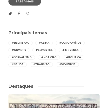
SABER MAIS
Principais temas
#BLUMENAU
#CLIMA
#CORONAVÍRUS
#COVID-19
#ESPORTES
#IMPRENSA
#JORNALISMO
#NOTÍCIAS
#POLÍTICA
#SAÚDE
#TRÂNSITO
#VIOLÊNCIA
Destaques