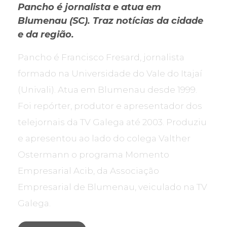
Pancho é jornalista e atua em
Blumenau (SC). Traz notícias da cidade
e da região.
Pancho é Francisco Fresard, jornalista
formado na Universidade do Vale do Itajaí
(Univali). Atua em Blumenau desde 1999.
Foi repórter, produtor e apresentador dos
telejornais da TV Galega até 2003. Produziu
e apresentou ao lado do colega Valther
Ostermann o programa Momento
Empresarial Acib, da Associação
Empresarial de Blumenau, veiculado na TV
Galega.