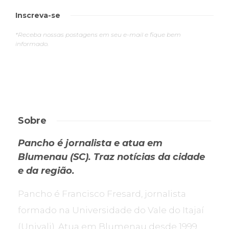
Inscreva-se
*Receba nossas postagens em seu e-mail e fique bem
informado.
Sobre
Pancho é jornalista e atua em
Blumenau (SC). Traz notícias da cidade
e da região.
Pancho é Francisco Fresard, jornalista
formado na Universidade do Vale do Itajaí
(Univali). Atua em Blumenau desde 1999.