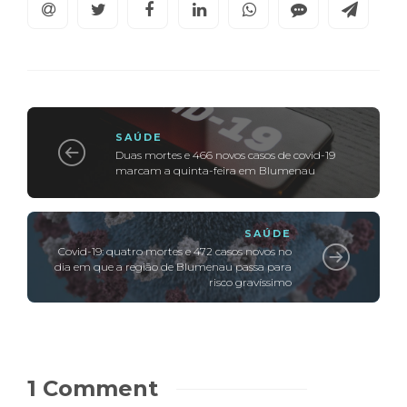
SAÚDE
Duas mortes e 466 novos casos de covid-19
marcam a quinta-feira em Blumenau
SAÚDE
Covid-19: quatro mortes e 472 casos novos no
dia em que a região de Blumenau passa para
risco gravíssimo
1 Comment