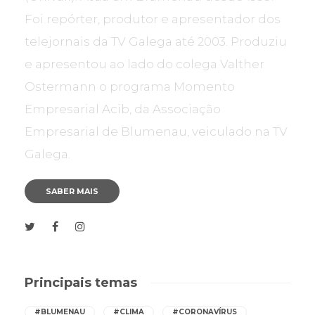
Foi repórter, produtor e apresentador dos
telejornais da TV Galega até 2003. Produziu
e apresentou ao lado do colega Valther
Ostermann o programa Momento
Empresarial Acib, da Associação
Empresarial de Blumenau, veiculado na TV
Galega.
SABER MAIS
Principais temas
#BLUMENAU
#CLIMA
#CORONAVÍRUS