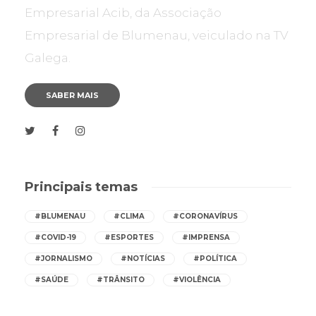
Empresarial Acib, da Associação
Empresarial de Blumenau, veiculado na TV
Galega.
SABER MAIS
Principais temas
#BLUMENAU
#CLIMA
#CORONAVÍRUS
#COVID-19
#ESPORTES
#IMPRENSA
#JORNALISMO
#NOTÍCIAS
#POLÍTICA
#SAÚDE
#TRÂNSITO
#VIOLÊNCIA