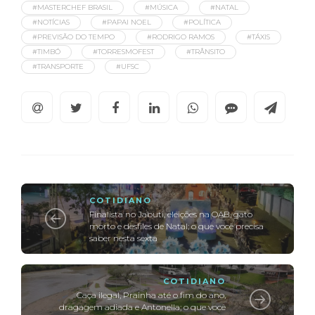
#MASTERCHEF BRASIL
#MÚSICA
#NATAL
#NOTÍCIAS
#PAPAI NOEL
#POLÍTICA
#PREVISÃO DO TEMPO
#RODRIGO RAMOS
#TÁXIS
#TIMBÓ
#TORRESMOFEST
#TRÂNSITO
#TRANSPORTE
#UFSC
COTIDIANO
Finalista no Jabuti, eleições na OAB, gato
morto e desfiles de Natal; o que você precisa
saber nesta sexta
COTIDIANO
Caça ilegal, Prainha até o fim do ano,
dragagem adiada e Antonella; o que você