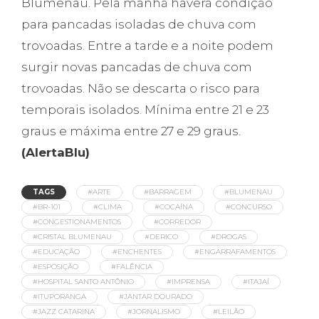
Blumenau. Pela manhã haverá condição
para pancadas isoladas de chuva com
trovoadas. Entre a tarde e a noite podem
surgir novas pancadas de chuva com
trovoadas. Não se descarta o risco para
temporais isolados. Mínima entre 21 e 23
graus e máxima entre 27 e 29 graus.
(AlertaBlu)
TAGS
#ARTE
#BARRAGEM
#BLUMENAU
#BR-101
#CLIMA
#COCAÍNA
#CONCURSO
#CONGESTIONAMENTOS
#CORREDOR
#CRISTAL BLUMENAU
#DERICO
#DROGAS
#EDUCAÇÃO
#ENCHENTES
#ENGARRAFAMENTOS
#ESPOSIÇÃO
#FALÊNCIA
#HOSPITAL SANTO ANTÔNIO
#IMPRENSA
#ITAJAÍ
#ITUPORANGA
#JANTAR DOURADO
#JAZZ CATARINA
#JORNALISMO
#LEILÃO