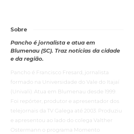
Sobre
Pancho é jornalista e atua em
Blumenau (SC). Traz notícias da cidade
e da região.
Pancho é Francisco Fresard, jornalista
formado na Universidade do Vale do Itajaí
(Univali). Atua em Blumenau desde 1999.
Foi repórter, produtor e apresentador dos
telejornais da TV Galega até 2003. Produziu
e apresentou ao lado do colega Valther
Ostermann o programa Momento