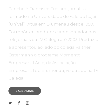
Pancho é Francisco Fresard, jornalista
formado na Universidade do Vale do Itajaí
(Univali). Atua em Blumenau desde 1999.
Foi repórter, produtor e apresentador dos
telejornais da TV Galega até 2003. Produziu
e apresentou ao lado do colega Valther
Ostermann o programa Momento
Empresarial Acib, da Associação
Empresarial de Blumenau, veiculado na TV
Galega.
SABER MAIS