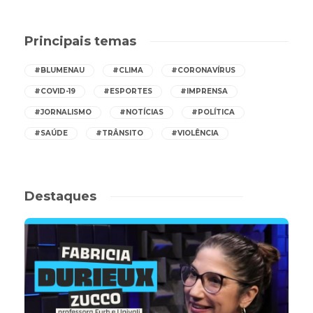
Principais temas
#BLUMENAU
#CLIMA
#CORONAVÍRUS
#COVID-19
#ESPORTES
#IMPRENSA
#JORNALISMO
#NOTÍCIAS
#POLÍTICA
#SAÚDE
#TRÂNSITO
#VIOLÊNCIA
Destaques