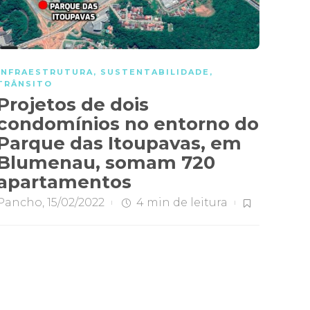
INFRAESTRUTURA
,
SUSTENTABILIDADE
,
TRÂNSITO
Projetos de dois
condomínios no entorno do
Parque das Itoupavas, em
Blumenau, somam 720
apartamentos
Pancho
,
15/02/2022
4 min
de leitura