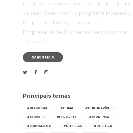
Produziu e apresentou ao lado do colega
Valther Ostermann o programa Momento
Empresarial Acib, da Associação
Empresarial de Blumenau, veiculado na
TV Galega.
SABER MAIS
Principais temas
#BLUMENAU
#CLIMA
#CORONAVÍRUS
#COVID-19
#ESPORTES
#IMPRENSA
#JORNALISMO
#NOTÍCIAS
#POLÍTICA