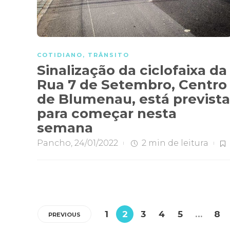
COTIDIANO
,
TRÂNSITO
Sinalização da ciclofaixa da
Rua 7 de Setembro, Centro
de Blumenau, está prevista
para começar nesta
semana
Pancho
,
24/01/2022
2 min
de leitura
1
2
3
4
5
…
8
PREVIOUS