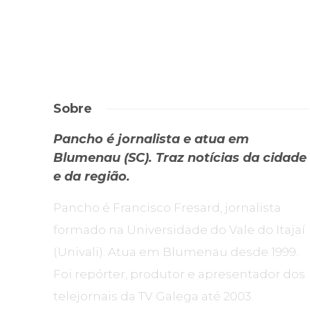
Sobre
Pancho é jornalista e atua em
Blumenau (SC). Traz notícias da cidade
e da região.
Pancho é Francisco Fresard, jornalista
formado na Universidade do Vale do Itajaí
(Univali). Atua em Blumenau desde 1999.
Foi repórter, produtor e apresentador dos
telejornais da TV Galega até 2003.