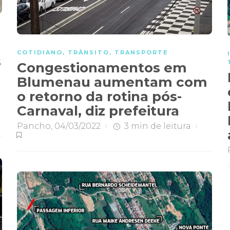
COTIDIANO
,
TRÂNSITO
,
TRANSPORTE
s
Congestionamentos em
Blumenau aumentam com
o retorno da rotina pós-
Carnaval, diz prefeitura
Pancho
,
04/03/2022
3 min
de leitura