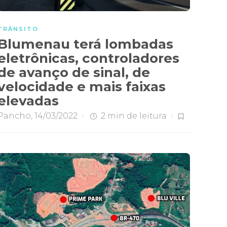
TRÂNSITO
Blumenau terá lombadas
eletrônicas, controladores
de avanço de sinal, de
velocidade e mais faixas
elevadas
Pancho
,
14/03/2022
2 min
de leitura