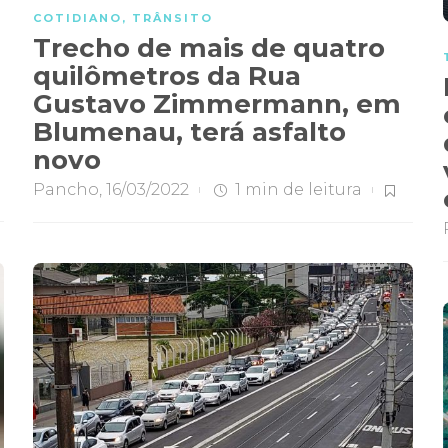
COTIDIANO
,
TRÂNSITO
Trecho de mais de quatro
quilômetros da Rua
Gustavo Zimmermann, em
Blumenau, terá asfalto
novo
Pancho
,
16/03/2022
1 min
de leitura