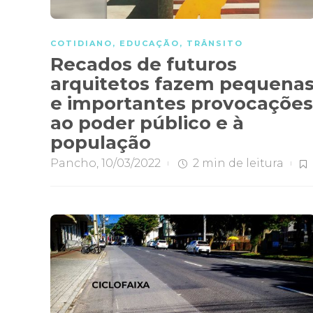
COTIDIANO
,
EDUCAÇÃO
,
TRÂNSITO
Recados de futuros
arquitetos fazem pequena
e importantes provocações
ao poder público e à
população
Pancho
,
10/03/2022
2 min
de leitura