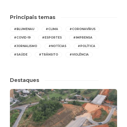
Principais temas
#BLUMENAU
#CLIMA
#CORONAVÍRUS
#COVID-19
#ESPORTES
#IMPRENSA
#JORNALISMO
#NOTÍCIAS
#POLÍTICA
#SAÚDE
#TRÂNSITO
#VIOLÊNCIA
Destaques