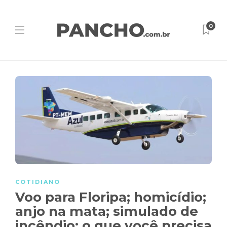
0
COTIDIANO
Voo para Floripa; homicídio;
anjo na mata; simulado de
incêndio: o que você precisa