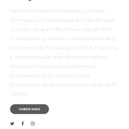
Pancho é Francisco Fresard, jornalista
formado na Universidade do Vale do Itajaí
(Univali). Atua em Blumenau desde 1999.
Foi repórter, produtor e apresentador dos
telejornais da TV Galega até 2003. Produziu
e apresentou ao lado do colega Valther
Ostermann o programa Momento
Empresarial Acib, da Associação
Empresarial de Blumenau, veiculado na TV
Galega.
SABER MAIS