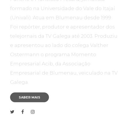
formado na Universidade do Vale do Itajaí
(Univali). Atua em Blumenau desde 1999.
Foi repórter, produtor e apresentador dos
telejornais da TV Galega até 2003. Produziu
e apresentou ao lado do colega Valther
Ostermann o programa Momento
Empresarial Acib, da Associação
Empresarial de Blumenau, veiculado na TV
Galega.
SABER MAIS