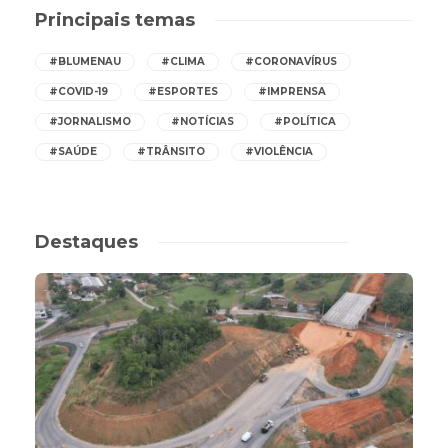
Principais temas
#BLUMENAU
#CLIMA
#CORONAVÍRUS
#COVID-19
#ESPORTES
#IMPRENSA
#JORNALISMO
#NOTÍCIAS
#POLÍTICA
#SAÚDE
#TRÂNSITO
#VIOLÊNCIA
Destaques