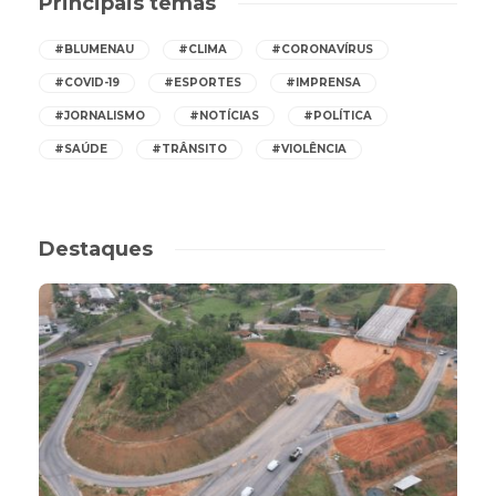
Principais temas
#BLUMENAU
#CLIMA
#CORONAVÍRUS
#COVID-19
#ESPORTES
#IMPRENSA
#JORNALISMO
#NOTÍCIAS
#POLÍTICA
#SAÚDE
#TRÂNSITO
#VIOLÊNCIA
Destaques