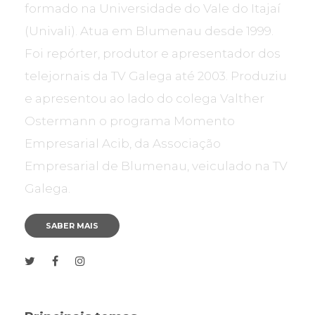
formado na Universidade do Vale do Itajaí
(Univali). Atua em Blumenau desde 1999.
Foi repórter, produtor e apresentador dos
telejornais da TV Galega até 2003. Produziu
e apresentou ao lado do colega Valther
Ostermann o programa Momento
Empresarial Acib, da Associação
Empresarial de Blumenau, veiculado na TV
Galega.
SABER MAIS