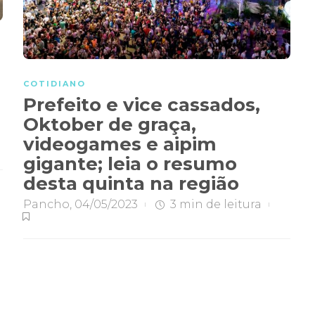
COTIDIANO
Prefeito e vice cassados,
Oktober de graça,
”
videogames e aipim
gigante; leia o resumo
desta quinta na região
Pancho
,
04/05/2023
3 min
de leitura