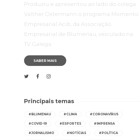
Produziu e apresentou ao lado do colega
Valther Ostermann o programa Momento
Empresarial Acib, da Associação
Empresarial de Blumenau, veiculado na
TV Galega.
SABER MAIS
Principais temas
#BLUMENAU
#CLIMA
#CORONAVÍRUS
#COVID-19
#ESPORTES
#IMPRENSA
#JORNALISMO
#NOTÍCIAS
#POLÍTICA