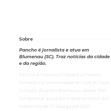
Sobre
Pancho é jornalista e atua em
Blumenau (SC). Traz notícias da cidade
e da região.
Pancho é Francisco Fresard, jornalista
formado na Universidade do Vale do Itajaí
(Univali). Atua em Blumenau desde 1999.
Foi repórter, produtor e apresentador dos
telejornais da TV Galega até 2003.