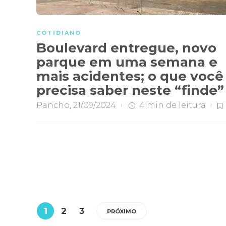
COTIDIANO
Boulevard entregue, novo
parque em uma semana e
mais acidentes; o que você
precisa saber neste “finde
Pancho
,
21/09/2024
4 min
de leitura
1
2
3
PRÓXIMO