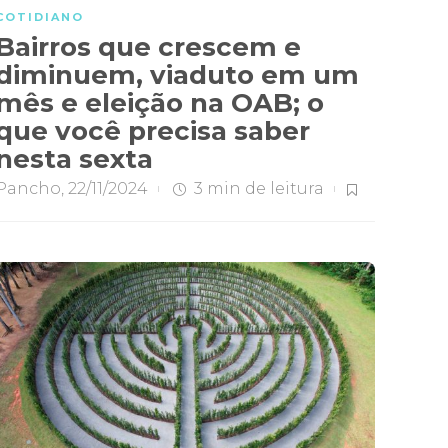
COTIDIANO
Bairros que crescem e
diminuem, viaduto em um
mês e eleição na OAB; o
que você precisa saber
nesta sexta
Pancho
,
22/11/2024
3 min
de leitura