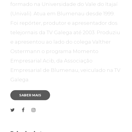
formado na Universidade do Vale do Itajaí
(Univali). Atua em Blumenau desde 1999.
Foi repórter, produtor e apresentador dos
telejornais da TV Galega até 2003. Produziu
e apresentou ao lado do colega Valther
Ostermann o programa Momento
Empresarial Acib, da Associação
Empresarial de Blumenau, veiculado na TV
Galega.
SABER MAIS