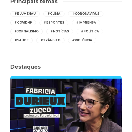
Principais temas
#BLUMENAU
#CLIMA
#CORONAVÍRUS
#COVID-19
#ESPORTES
#IMPRENSA
#JORNALISMO
#NOTÍCIAS
#POLÍTICA
#SAÚDE
#TRÂNSITO
#VIOLÊNCIA
Destaques