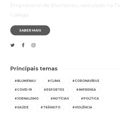
Empresarial de Blumenau, veiculado na TV
Galega.
SABER MAIS
Principais temas
#BLUMENAU
#CLIMA
#CORONAVÍRUS
#COVID-19
#ESPORTES
#IMPRENSA
#JORNALISMO
#NOTÍCIAS
#POLÍTICA
#SAÚDE
#TRÂNSITO
#VIOLÊNCIA