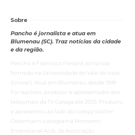
Sobre
Pancho é jornalista e atua em
Blumenau (SC). Traz notícias da cidade
e da região.
Pancho é Francisco Fresard, jornalista
formado na Universidade do Vale do Itajaí
(Univali). Atua em Blumenau desde 1999.
Foi repórter, produtor e apresentador dos
telejornais da TV Galega até 2003. Produziu
e apresentou ao lado do colega Valther
Ostermann o programa Momento
Empresarial Acib, da Associação