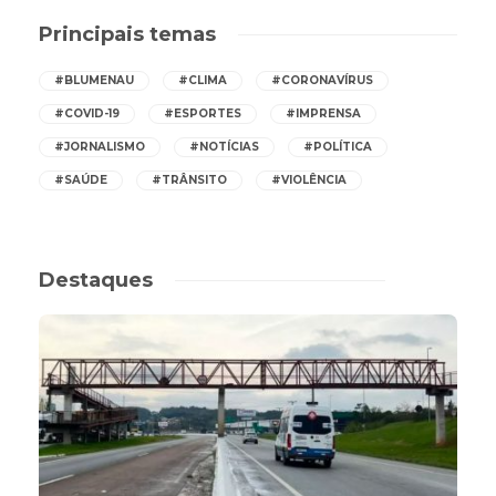
Principais temas
#BLUMENAU
#CLIMA
#CORONAVÍRUS
#COVID-19
#ESPORTES
#IMPRENSA
#JORNALISMO
#NOTÍCIAS
#POLÍTICA
#SAÚDE
#TRÂNSITO
#VIOLÊNCIA
Destaques