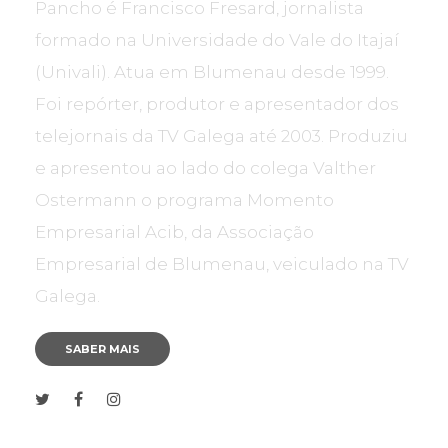
Pancho é Francisco Fresard, jornalista
formado na Universidade do Vale do Itajaí
(Univali). Atua em Blumenau desde 1999.
Foi repórter, produtor e apresentador dos
telejornais da TV Galega até 2003. Produziu
e apresentou ao lado do colega Valther
Ostermann o programa Momento
Empresarial Acib, da Associação
Empresarial de Blumenau, veiculado na TV
Galega.
SABER MAIS