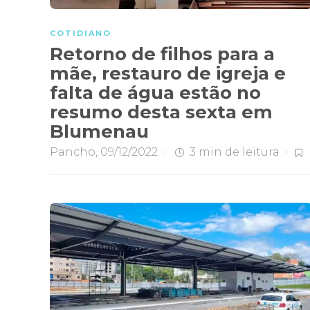
COTIDIANO
Retorno de filhos para a
mãe, restauro de igreja e
falta de água estão no
resumo desta sexta em
Blumenau
Pancho
,
09/12/2022
3 min
de leitura