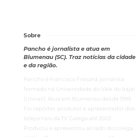
Sobre
Pancho é jornalista e atua em
Blumenau (SC). Traz notícias da cidade
e da região.
Pancho é Francisco Fresard, jornalista
formado na Universidade do Vale do Itajaí
(Univali). Atua em Blumenau desde 1999.
Foi repórter, produtor e apresentador dos
telejornais da TV Galega até 2003.
Produziu e apresentou ao lado do colega