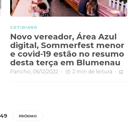
COTIDIANO
Novo vereador, Área Azul
digital, Sommerfest menor
e covid-19 estão no resumo
desta terça em Blumenau
Pancho
,
06/12/2022
2 min
de leitura
49
PRÓXIMO