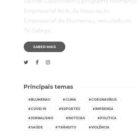
Valther Ostermann o programa Momento
Empresarial Acib, da Associação
Empresarial de Blumenau, veiculado na
TV Galega.
SABER MAIS
Principais temas
#BLUMENAU
#CLIMA
#CORONAVÍRUS
#COVID-19
#ESPORTES
#IMPRENSA
#JORNALISMO
#NOTÍCIAS
#POLÍTICA
#SAÚDE
#TRÂNSITO
#VIOLÊNCIA