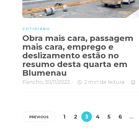
COTIDIANO
Obra mais cara, passagem
mais cara, emprego e
deslizamento estão no
resumo desta quarta em
Blumenau
Pancho
,
30/11/2022
2 min
de leitura
1
2
3
4
5
6
…
PREVIOUS