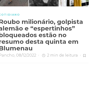
COTIDIANO
Roubo milionário, golpista
alemão e “espertinhos”
bloqueados estão no
resumo desta quinta em
Blumenau
Pancho
,
08/12/2022
2 min
de leitura