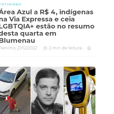
COTIDIANO
Área Azul a R$ 4, indígenas
na Via Expressa e ceia
LGBTQIA+ estão no resumo
desta quarta em
Blumenau
Pancho
,
21/12/2022
2 min
de leitura