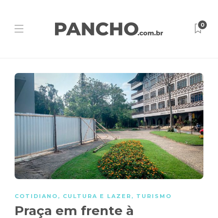
0
COTIDIANO
,
CULTURA E LAZER
,
TURISMO
Praça em frente à