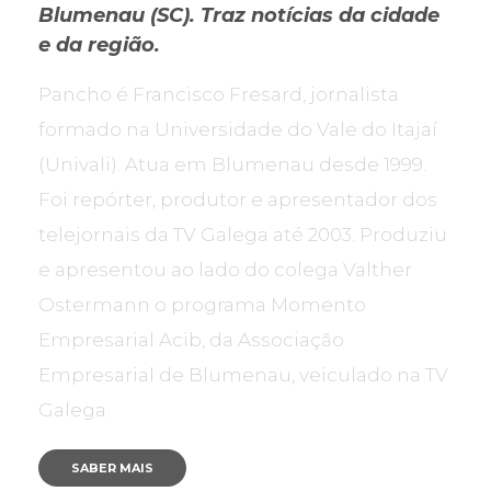
Blumenau (SC). Traz notícias da cidade
e da região.
Pancho é Francisco Fresard, jornalista
formado na Universidade do Vale do Itajaí
(Univali). Atua em Blumenau desde 1999.
Foi repórter, produtor e apresentador dos
telejornais da TV Galega até 2003. Produziu
e apresentou ao lado do colega Valther
Ostermann o programa Momento
Empresarial Acib, da Associação
Empresarial de Blumenau, veiculado na TV
Galega.
SABER MAIS