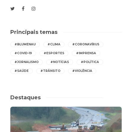
Principais temas
#BLUMENAU
#CLIMA
#CORONAVÍRUS
#COVID-19
#ESPORTES
#IMPRENSA
#JORNALISMO
#NOTÍCIAS
#POLÍTICA
#SAÚDE
#TRÂNSITO
#VIOLÊNCIA
Destaques