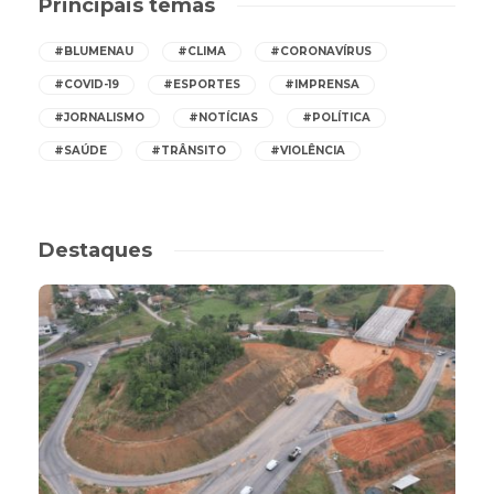
Principais temas
#BLUMENAU
#CLIMA
#CORONAVÍRUS
#COVID-19
#ESPORTES
#IMPRENSA
#JORNALISMO
#NOTÍCIAS
#POLÍTICA
#SAÚDE
#TRÂNSITO
#VIOLÊNCIA
Destaques