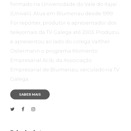
formado na Universidade do Vale do Itajaí
(Univali). Atua em Blumenau desde 1999.
Foi repórter, produtor e apresentador dos
telejornais da TV Galega até 2003. Produziu
e apresentou ao lado do colega Valther
Ostermann o programa Momento
Empresarial Acib, da Associação
Empresarial de Blumenau, veiculado na TV
Galega.
SABER MAIS