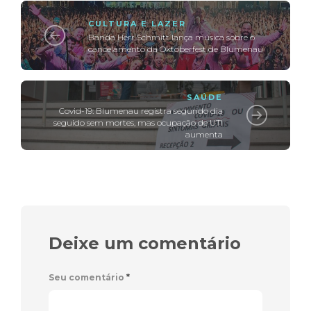
CULTURA E LAZER
Banda Herr Schmitt lança música sobre o
cancelamento da Oktoberfest de Blumenau
SAÚDE
Covid-19: Blumenau registra segundo dia
seguido sem mortes, mas ocupação de UTI
aumenta
Deixe um comentário
Seu comentário
*