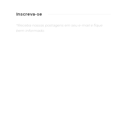
Inscreva-se
e
*Receba nossas postagens em seu e-mail e fique
bem informado.