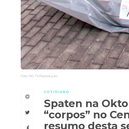
Foto: ND TV/reprodução
COTIDIANO
Spaten na Oktob
“corpos” no Cent
resumo desta s