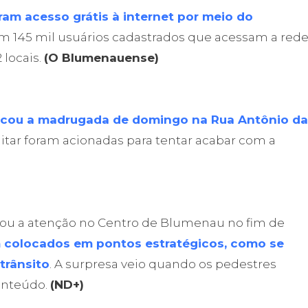
am acesso grátis à internet por meio do
em 145 mil usuários cadastrados que acessam a red
locais.
(O Blumenauense)
rcou a madrugada de domingo na Rua Antônio da
Militar foram acionadas para tentar acabar com a
u a atenção no Centro de Blumenau no fim de
 colocados em pontos estratégicos, como se
trânsito
. A surpresa veio quando os pedestres
conteúdo.
(ND+)