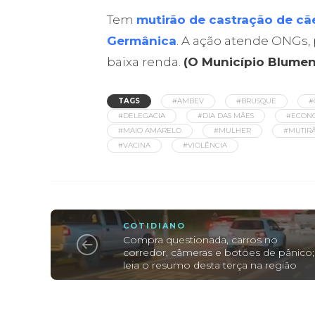
Tem
mutirão de castração de cãe
Germânica
. A ação atende ONGs,
baixa renda.
(O Município Blume
TAGS
#AMBEV
#BRUSQUE
#
#DELEGACIA
#DIA DAS MÃES
#ECON
#MAIO AMARELO
#MULHER
#MUTIR
#VACINA
#VIOLÊNCIA
COTIDIANO
Compra questionada, carros no
corredor, câmeras e botões de pânico;
leia o resumo desta terça na região