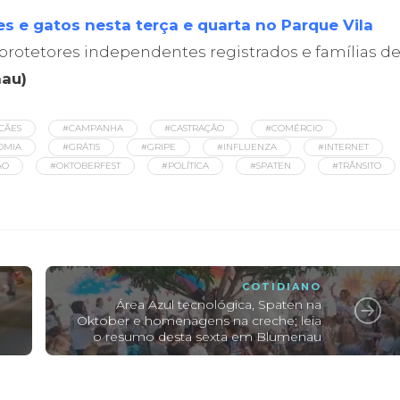
s e gatos nesta terça e quarta no Parque Vila
 protetores independentes registrados e famílias d
nau)
CÃES
#CAMPANHA
#CASTRAÇÃO
#COMÉRCIO
OMIA
#GRÁTIS
#GRIPE
#INFLUENZA
#INTERNET
ÃO
#OKTOBERFEST
#POLÍTICA
#SPATEN
#TRÂNSITO
COTIDIANO
Área Azul tecnológica, Spaten na
Oktober e homenagens na creche; leia
o resumo desta sexta em Blumenau