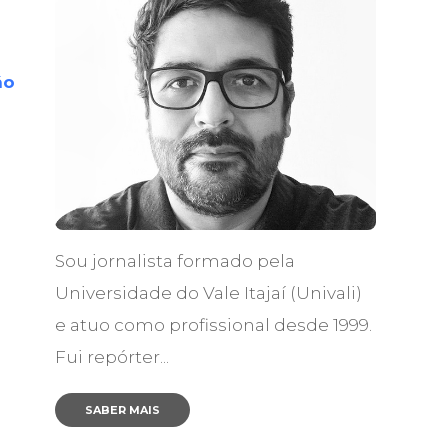
ão
Sou jornalista formado pela
Universidade do Vale Itajaí (Univali)
e atuo como profissional desde 1999.
Fui repórter...
SABER MAIS