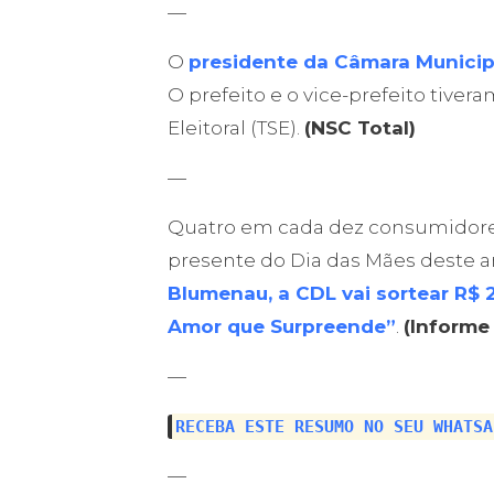
—
O
presidente da Câmara Municip
O prefeito e o vice-prefeito tive
Eleitoral (TSE).
(NSC Total)
—
Quatro em cada dez consumidores
presente do Dia das Mães deste
Blumenau, a CDL vai sortear R$
Amor que Surpreende”
.
(Informe
—
RECEBA ESTE RESUMO NO SEU WHATSA
—