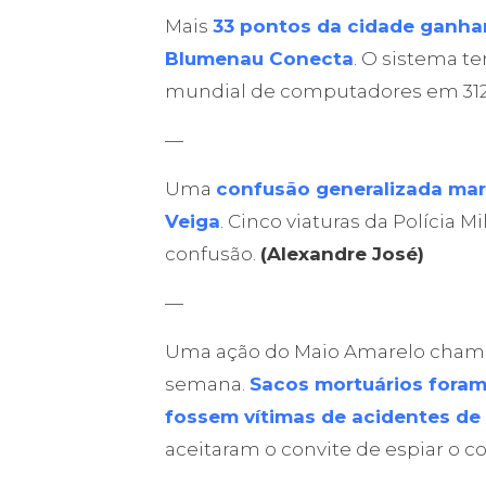
Mais
33 pontos da cidade ganhar
Blumenau Conecta
. O sistema t
mundial de computadores em 312 
—
Uma
confusão generalizada ma
Veiga
. Cinco viaturas da Polícia 
confusão.
(Alexandre José)
—
Uma ação do Maio Amarelo chamo
semana.
Sacos mortuários foram
fossem vítimas de acidentes de 
aceitaram o convite de espiar o 