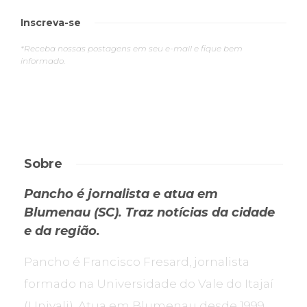
Inscreva-se
*Receba nossas postagens em seu e-mail e fique bem
informado.
Sobre
Pancho é jornalista e atua em
Blumenau (SC). Traz notícias da cidade
e da região.
Pancho é Francisco Fresard, jornalista
formado na Universidade do Vale do Itajaí
(Univali). Atua em Blumenau desde 1999.