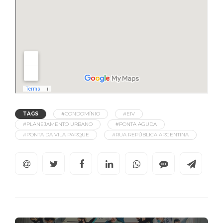
TAGS
#CONDOMÍNIO
#EIV
#PLANEJAMENTO URBANO
#PONTA AGUDA
#PONTA DA VILA PARQUE
#RUA REPÚBLICA ARGENTINA