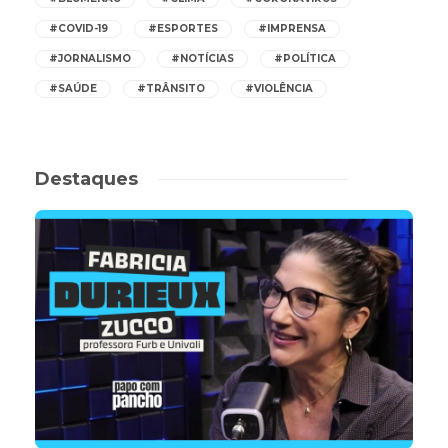
#COVID-19
#ESPORTES
#IMPRENSA
#JORNALISMO
#NOTÍCIAS
#POLÍTICA
#SAÚDE
#TRÂNSITO
#VIOLÊNCIA
Destaques