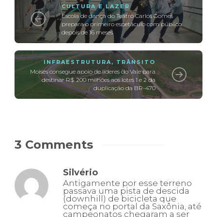
CULTURA E LAZER
Escola de dança do Teatro Carlos Gomes
prepara o primeiro espetáculo com público
depois de 16 meses
INFRAESTRUTURA
,
TRÂNSITO
Moisés consegue apoio de líderes do Vale para
destinar R$ 200 milhões aos lotes 1 e 2 da
duplicação da BR-470
3 Comments
Silvério
Antigamente por esse terreno
passava uma pista de descida
(downhill) de bicicleta que
começa no portal da Saxônia, até
campeonatos chegaram a ser