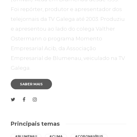
Foi repórter, produtor e apresentador dos
telejornais da TV Galega até 2003. Produziu
e apresentou ao lado do colega Valther
Ostermann o programa Momento
Empresarial Acib, da Associação
Empresarial de Blumenau, veiculado na TV
Galega.
SABER MAIS
Principais temas
#BLUMENAU
#CLIMA
#CORONAVÍRUS