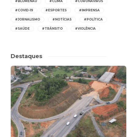
#BLUMENAU
#CLIMA
#CORONAVÍRUS
#COVID-19
#ESPORTES
#IMPRENSA
#JORNALISMO
#NOTÍCIAS
#POLÍTICA
#SAÚDE
#TRÂNSITO
#VIOLÊNCIA
Destaques