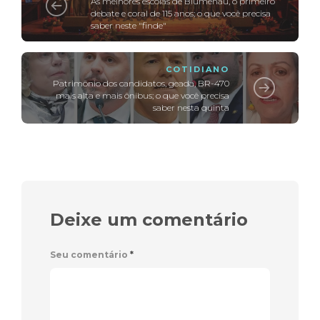
As melhores escolas de Blumenau, o primeiro
debate e coral de 115 anos; o que você precisa
saber neste "finde"
COTIDIANO
Patrimônio dos candidatos, geada, BR-470
mais alta e mais ônibus; o que você precisa
saber nesta quinta
Deixe um comentário
Seu comentário
*