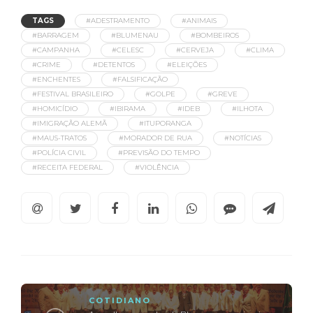
TAGS
#ADESTRAMENTO
#ANIMAIS
#BARRAGEM
#BLUMENAU
#BOMBEIROS
#CAMPANHA
#CELESC
#CERVEJA
#CLIMA
#CRIME
#DETENTOS
#ELEIÇÕES
#ENCHENTES
#FALSIFICAÇÃO
#FESTIVAL BRASILEIRO
#GOLPE
#GREVE
#HOMICÍDIO
#IBIRAMA
#IDEB
#ILHOTA
#IMIGRAÇÃO ALEMÃ
#ITUPORANGA
#MAUS-TRATOS
#MORADOR DE RUA
#NOTÍCIAS
#POLÍCIA CIVIL
#PREVISÃO DO TEMPO
#RECEITA FEDERAL
#VIOLÊNCIA
COTIDIANO