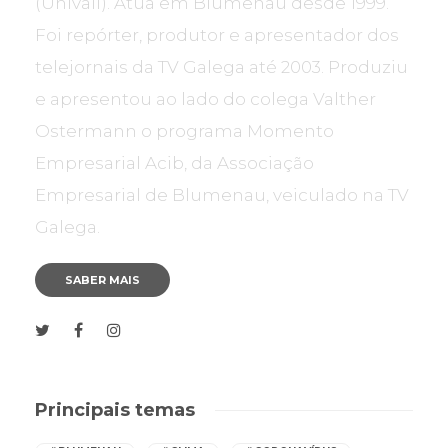
(Univali). Atua em Blumenau desde 1999.
Foi repórter, produtor e apresentador dos
telejornais da TV Galega até 2003. Produziu
e apresentou ao lado do colega Valther
Ostermann o programa Momento
Empresarial Acib, da Associação
Empresarial de Blumenau, veiculado na TV
Galega.
SABER MAIS
Principais temas