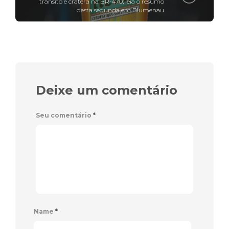
trânsito e cratera na BR-470; leia o resumo
desta segunda em Blumenau
Deixe um comentário
Seu comentário
*
Name
*