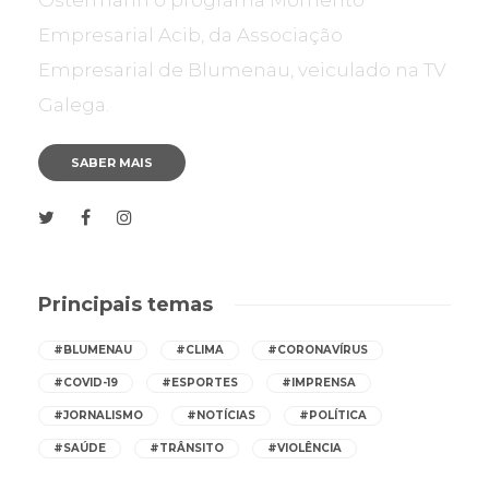
Ostermann o programa Momento
Empresarial Acib, da Associação
Empresarial de Blumenau, veiculado na TV
Galega.
SABER MAIS
Principais temas
#BLUMENAU
#CLIMA
#CORONAVÍRUS
#COVID-19
#ESPORTES
#IMPRENSA
#JORNALISMO
#NOTÍCIAS
#POLÍTICA
#SAÚDE
#TRÂNSITO
#VIOLÊNCIA