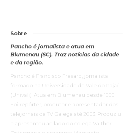
Sobre
Pancho é jornalista e atua em
Blumenau (SC). Traz notícias da cidade
e da região.
Pancho é Francisco Fresard, jornalista
formado na Universidade do Vale do Itajaí
(Univali). Atua em Blumenau desde 1999.
Foi repórter, produtor e apresentador dos
telejornais da TV Galega até 2003. Produziu
e apresentou ao lado do colega Valther