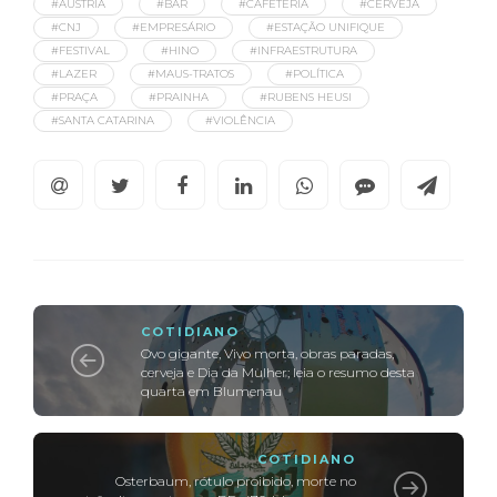
#ÁUSTRIA
#BAR
#CAFETERIA
#CERVEJA
#CNJ
#EMPRESÁRIO
#ESTAÇÃO UNIFIQUE
#FESTIVAL
#HINO
#INFRAESTRUTURA
#LAZER
#MAUS-TRATOS
#POLÍTICA
#PRAÇA
#PRAINHA
#RUBENS HEUSI
#SANTA CATARINA
#VIOLÊNCIA
COTIDIANO
Ovo gigante, Vivo morta, obras paradas,
cerveja e Dia da Mulher; leia o resumo desta
quarta em Blumenau
COTIDIANO
Osterbaum, rótulo proibido, morte no