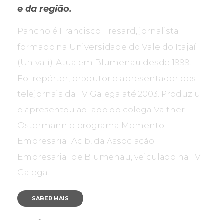
e da região.
Pancho é Francisco Fresard, jornalista
formado na Universidade do Vale do Itajaí
(Univali). Atua em Blumenau desde 1999.
Foi repórter, produtor e apresentador dos
telejornais da TV Galega até 2003. Produziu
e apresentou ao lado do colega Valther
Ostermann o programa Momento
Empresarial Acib, da Associação
Empresarial de Blumenau, veiculado na TV
Galega.
SABER MAIS