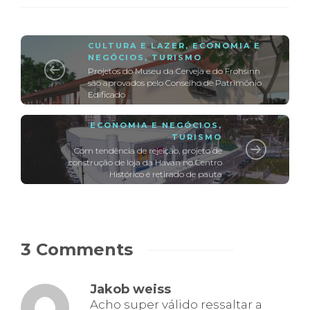
CULTURA E LAZER
,
ECONOMIA E
NEGÓCIOS
,
TURISMO
Projetos do Museu da Cerveja e do Frohsinn
são aprovados pelo Conselho de Patrimônio
Edificado
ECONOMIA E NEGÓCIOS
,
TURISMO
Com tendência de rejeição, projeto de
construção de loja da Havan no Centro
Histórico é retirado de pauta
3 Comments
Jakob weiss
Acho super válido ressaltar a