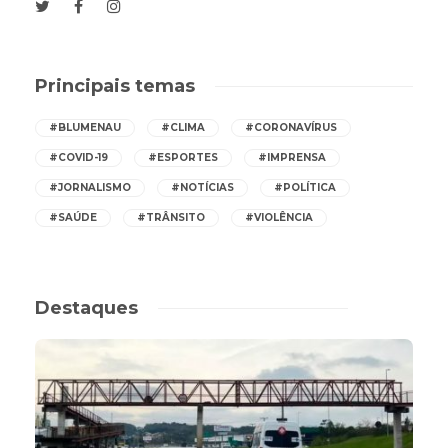
Principais temas
#BLUMENAU
#CLIMA
#CORONAVÍRUS
#COVID-19
#ESPORTES
#IMPRENSA
#JORNALISMO
#NOTÍCIAS
#POLÍTICA
#SAÚDE
#TRÂNSITO
#VIOLÊNCIA
Destaques