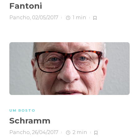
Fantoni
Pancho
,
02/05/2017
1 min
UM ROSTO
Schramm
Pancho
,
26/04/2017
2 min