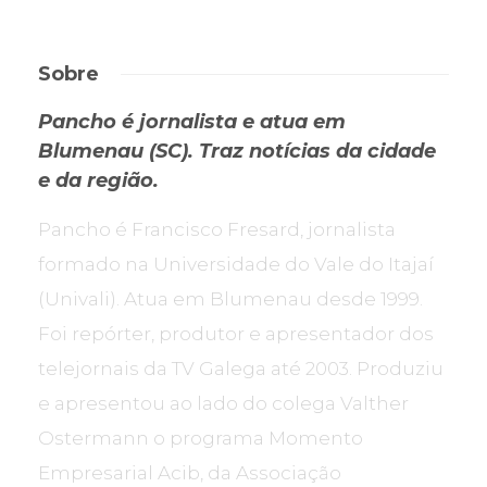
Sobre
Pancho é jornalista e atua em
Blumenau (SC). Traz notícias da cidade
e da região.
Pancho é Francisco Fresard, jornalista
formado na Universidade do Vale do Itajaí
(Univali). Atua em Blumenau desde 1999.
Foi repórter, produtor e apresentador dos
telejornais da TV Galega até 2003. Produziu
e apresentou ao lado do colega Valther
Ostermann o programa Momento
Empresarial Acib, da Associação