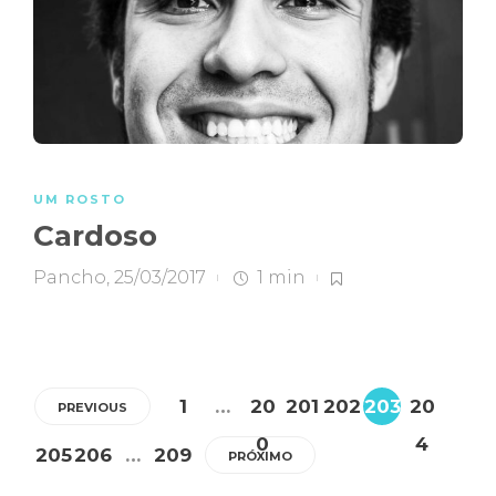
UM ROSTO
Cardoso
Pancho
,
25/03/2017
1 min
1
…
20
201
202
203
20
PREVIOUS
0
4
205
206
…
209
PRÓXIMO