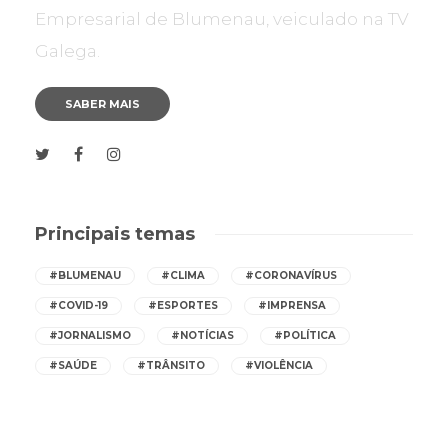
Empresarial de Blumenau, veiculado na TV
Galega.
SABER MAIS
Principais temas
#BLUMENAU
#CLIMA
#CORONAVÍRUS
#COVID-19
#ESPORTES
#IMPRENSA
#JORNALISMO
#NOTÍCIAS
#POLÍTICA
#SAÚDE
#TRÂNSITO
#VIOLÊNCIA