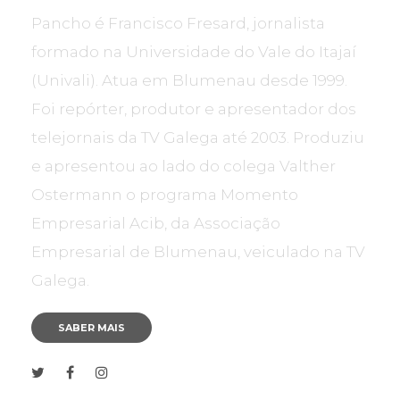
Pancho é Francisco Fresard, jornalista
formado na Universidade do Vale do Itajaí
(Univali). Atua em Blumenau desde 1999.
Foi repórter, produtor e apresentador dos
telejornais da TV Galega até 2003. Produziu
e apresentou ao lado do colega Valther
Ostermann o programa Momento
Empresarial Acib, da Associação
Empresarial de Blumenau, veiculado na TV
Galega.
SABER MAIS