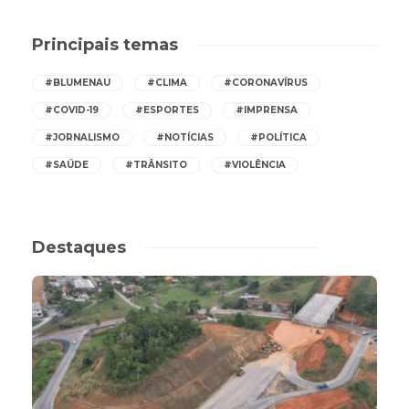
Principais temas
#BLUMENAU
#CLIMA
#CORONAVÍRUS
#COVID-19
#ESPORTES
#IMPRENSA
#JORNALISMO
#NOTÍCIAS
#POLÍTICA
#SAÚDE
#TRÂNSITO
#VIOLÊNCIA
Destaques