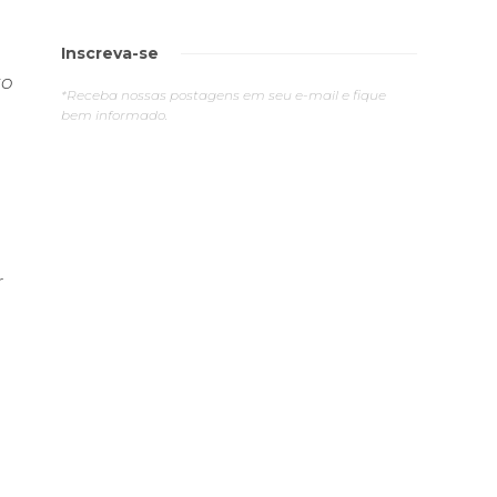
Inscreva-se
to
*Receba nossas postagens em seu e-mail e fique
bem informado.
r