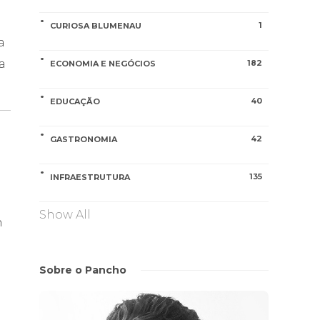
1
CURIOSA BLUMENAU
a
a
182
ECONOMIA E NEGÓCIOS
40
EDUCAÇÃO
42
GASTRONOMIA
135
INFRAESTRUTURA
Show All
m
Sobre o Pancho