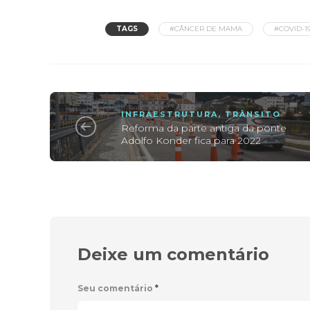
TAGS
#CÂNCER DE MAMA
#COVID-1
INFRAESTRUTURA
,
TRÂNSITO
Reforma da parte antiga da ponte
Adolfo Konder fica para 2022
Deixe um comentário
Seu comentário
*