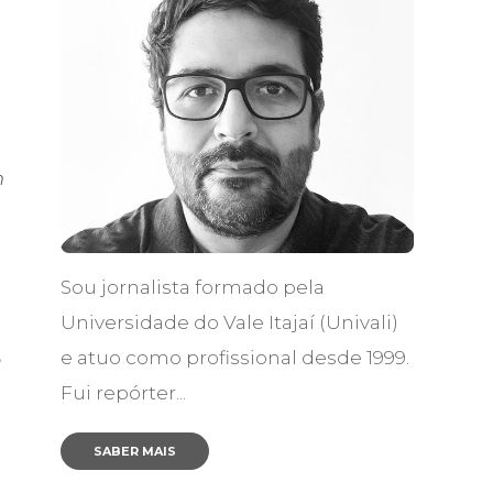
m
Sou jornalista formado pela
Universidade do Vale Itajaí (Univali)
e atuo como profissional desde 1999.
e
Fui repórter...
SABER MAIS