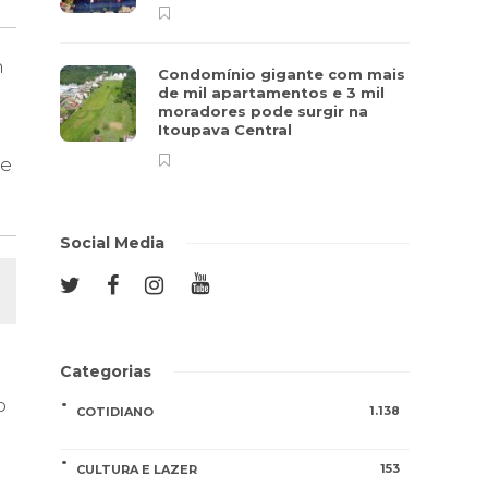
m
Condomínio gigante com mais
de mil apartamentos e 3 mil
moradores pode surgir na
Itoupava Central
me
Social Media
Categorias
o
1.138
COTIDIANO
153
CULTURA E LAZER