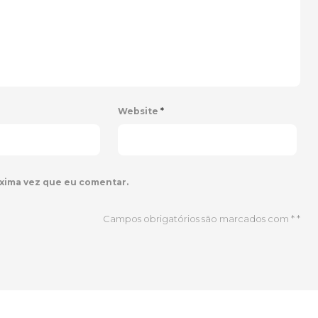
Website
*
xima vez que eu comentar.
Campos obrigatórios são marcados com *
*