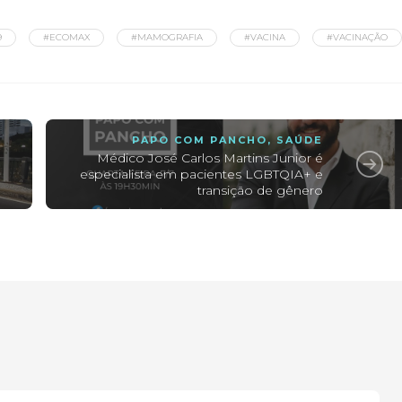
9
#ECOMAX
#MAMOGRAFIA
#VACINA
#VACINAÇÃO
PAPO COM PANCHO
,
SAÚDE
Médico José Carlos Martins Junior é
especialista em pacientes LGBTQIA+ e
transição de gênero