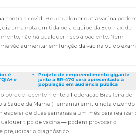
 contra a covid-19 ou qualquer outra vacina pode
 diz uma nota emitida pela equipe da Ecomax, de
ento, não há qualquer risco à paciente. Nem
ma vão aumentar em função da vacina ou do exa
ior é
Projeto de empreendimento gigante
TQIA+ e
junto à BR-470 será apresentado à
população em audiência pública
io porque recentemente a Federação Brasileira de
oio à Saúde da Mama (Femama) emitiu nota dizendo
 esperar de duas semanas a um mês para realizar 
qualquer tipo de vacina — podem provocar o
 prejudicar o diagnóstico.