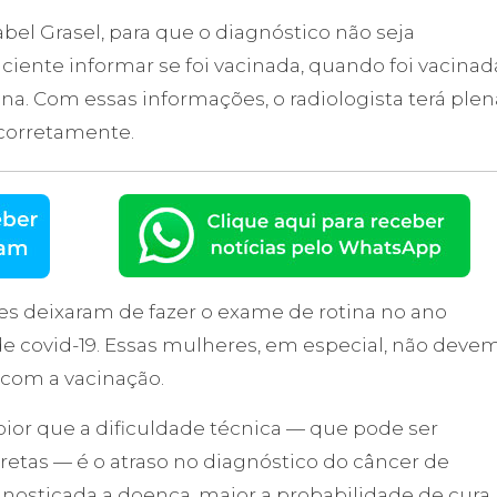
bel Grasel, para que o diagnóstico não seja
iente informar se foi vacinada, quando foi vacinad
ina. Com essas informações, o radiologista terá plen
 corretamente.
es deixaram de fazer o exame de rotina no ano
 covid-19. Essas mulheres, em especial, não deve
com a vacinação.
pior que a dificuldade técnica — que pode ser
etas — é o atraso no diagnóstico do câncer de
osticada a doença, maior a probabilidade de cura.