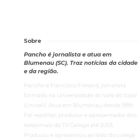
Sobre
Pancho é jornalista e atua em
Blumenau (SC). Traz notícias da cidade
e da região.
Pancho é Francisco Fresard, jornalista
formado na Universidade do Vale do Itajaí
(Univali). Atua em Blumenau desde 1999.
Foi repórter, produtor e apresentador dos
telejornais da TV Galega até 2003.
Produziu e apresentou ao lado do colega