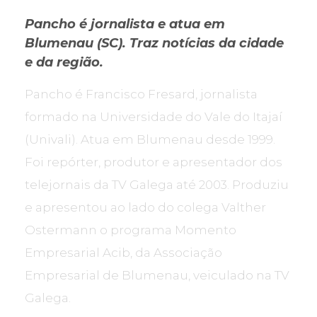
Pancho é jornalista e atua em
Blumenau (SC). Traz notícias da cidade
e da região.
Pancho é Francisco Fresard, jornalista
formado na Universidade do Vale do Itajaí
(Univali). Atua em Blumenau desde 1999.
Foi repórter, produtor e apresentador dos
telejornais da TV Galega até 2003. Produziu
e apresentou ao lado do colega Valther
Ostermann o programa Momento
Empresarial Acib, da Associação
Empresarial de Blumenau, veiculado na TV
Galega.