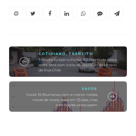
COTIDIANO
,
TRÂNSITO
Trânsito no bairro Ponta Aguda muda nesta
sexta-feira com início da operação do binário
da Rua Chile
SAÚDE
Covid-19: Blumenau tem a menor média
móvel de novos casos em 33 dias, mas
internações preocupam