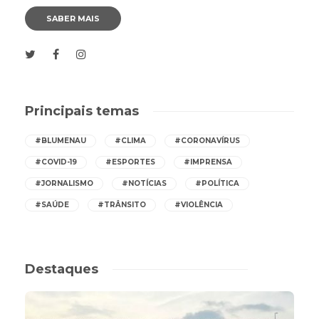
SABER MAIS
Principais temas
#BLUMENAU
#CLIMA
#CORONAVÍRUS
#COVID-19
#ESPORTES
#IMPRENSA
#JORNALISMO
#NOTÍCIAS
#POLÍTICA
#SAÚDE
#TRÂNSITO
#VIOLÊNCIA
Destaques