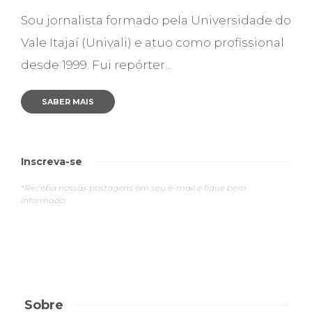
Sou jornalista formado pela Universidade do
Vale Itajaí (Univali) e atuo como profissional
desde 1999. Fui repórter...
SABER MAIS
Inscreva-se
*Receba nossas postagens em seu e-mail e fique bem
informado.
Sobre